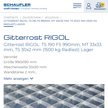
Zum
Zur
Zur
Seitenbereiche:
0
Inhalt
Hauptnavigation
Footernavigation
zum
0
MENÜ
Logo
Warenkorb >
Konto
Prod
Schaufler
STARTSEITE
ZAUNTECHNIK
WILDZAUN
im
verlinkt
GITTERROST RIGOL: TS 190 FS 990MM, MT 33X33 MM, TS 30X2 MM (1500 KG
War
zur
RADLAST) LAGER
Startseite
Gitterrost RIGOL
Produktbilder
überspringen
Gitterrost RIGOL: TS 190 FS 990mm, MT 33x33
mm, TS 30x2 mm (1500 kg Radlast) Lager
Verzinkt
Größe 990x190 mm
Maschenweite 30x30 mm
Wandstärke 2 mm
Höhe 30 mm
Mehr anzeigen
PKW befahrbar