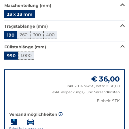
Das
Maschenteilung (mm)
Produkt
33 x 33 mm
ist
in
Tragstablänge (mm)
dieser
Variante
190
260
300
400
nicht
verfügbar.
Füllstablänge (mm)
Bei
990
1.000
Klick
wechselt
Springe
der
zu
Filter
€ 36,00
"Anpassungen
auf
zurücksetzen"
inkl. 20 % MwSt., netto € 30,00
die
exkl. Verpackungs,- und Versandkosten
beste
Alternative
Einheit STK
in
der
Versandmöglichkeiten
gewünschten
Variante.
Paket
Selbstabholung