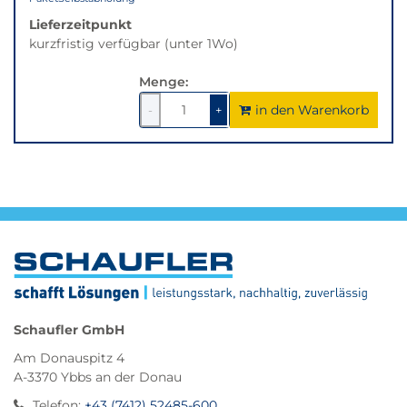
Lieferzeitpunkt
kurzfristig verfügbar (unter 1Wo)
Menge:
in den Warenkorb
1
um
1
um
-
+
1
1
verringern
erhöhen
Schaufler GmbH
Am Donauspitz 4
A-3370 Ybbs an der Donau
Telefon
:
+43 (7412) 52485-600