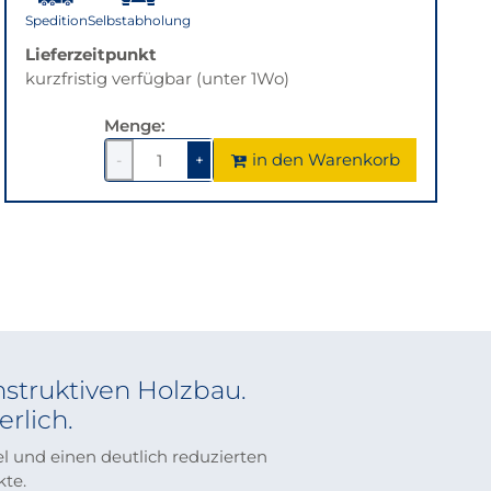
Spedition
Selbstabholung
Lieferzeitpunkt
kurzfristig verfügbar (unter 1Wo)
Menge:
in den Warenkorb
-
+
1
um
1
um
1
1
verringern
erhöhen
nstruktiven Holzbau.
rlich.
l und einen deutlich reduzierten
kte.