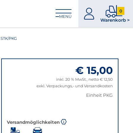
0
zum
0
MENÜ
Warenkorb >
Konto
Produkt
im
Warenk
 STK/PKG
€ 15,00
inkl. 20 % MwSt., netto € 12,50
exkl. Verpackungs,- und Versandkosten
Einheit PKG
Versandmöglichkeiten