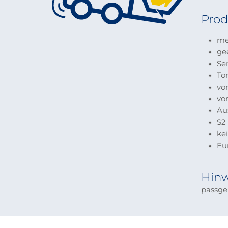
Prod
meh
gee
Sen
Tor
von
von
Aus
S2 
kei
Eur
Hinw
passgen