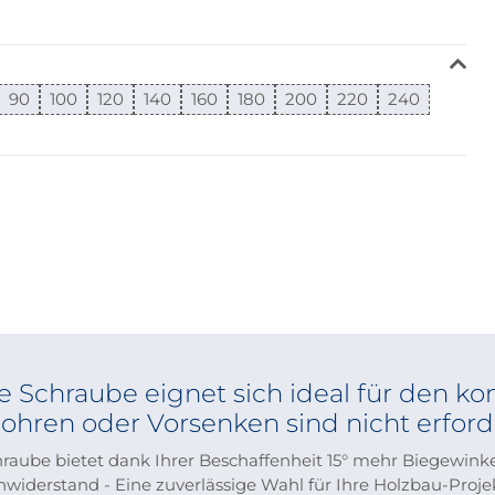
90
100
120
140
160
180
200
220
240
e Schraube eignet sich ideal für den ko
ohren oder Vorsenken sind nicht erforde
hraube bietet dank Ihrer Beschaffenheit 15° mehr Biegewinke
widerstand - Eine zuverlässige Wahl für Ihre Holzbau-Proje