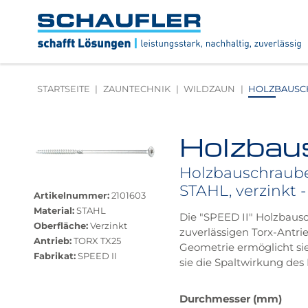
Zum
Zur
Zur
Seitenbereiche:
Inhalt
Hauptnavigation
Footernavigation
Logo
Schaufler
verlinkt
zur
STARTSEITE
ZAUNTECHNIK
WILDZAUN
HOLZBAUSCHR
Startseite
Holzbau
Produktbilder
überspringen
Holzbauschraube 
Größere
STAHL, verzinkt 
Bildversion
Artikelnummer:
2101603
anzeigen
Material:
STAHL
Die "SPEED II" Holzbaus
Oberfläche:
Verzinkt
zuverlässigen Torx-Antrie
Antrieb:
TORX TX25
Geometrie ermöglicht sie
Fabrikat:
SPEED II
sie die Spaltwirkung des 
Das
Durchmesser (mm)