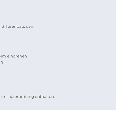
und Türenbau, usw.
eim eindrehen
ng
st im Lieferumfang enthalten.