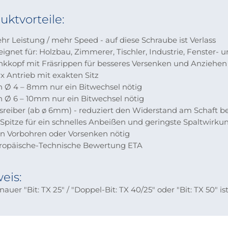
uktvorteile:
r Leistung / mehr Speed - auf diese Schraube ist Verlass
ignet für: Holzbau, Zimmerer, Tischler, Industrie, Fenster- 
kkopf mit Fräsrippen für besseres Versenken und Anziehen
x Antrieb mit exakten Sitz
 Ø 4 – 8mm nur ein Bitwechsel nötig
 Ø 6 – 10mm nur ein Bitwechsel nötig
reiber (ab ø 6mm) - reduziert den Widerstand am Schaft b
Spitze für ein schnelles Anbeißen und geringste Spaltwirku
n Vorbohren oder Vorsenken nötig
opäische-Technische Bewertung ETA
eis:
auer "Bit: TX 25" / "Doppel-Bit: TX 40/25" oder "Bit: TX 50" i