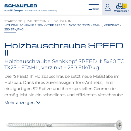
Zum
Zur
Zur
Seitenbereiche:
0
Inhalt
Hauptnavigation
Footernavigation
zum
0
MENÜ
Logo
Warenkorb >
Konto
Prod
Schaufler
STARTSEITE
ZAUNTECHNIK
WILDZAUN
im
verlinkt
HOLZBAUSCHRAUBE SENKKOPF SPEED II: 5X60 TG TX25 - STAHL, VERZINKT -
War
zur
250 STK/PKG
Startseite
Holzbauschraube SPEED
Produktbilder
II
überspringen
Holzbauschraube Senkkopf SPEED II: 5x60 TG
TX25 - STAHL, verzinkt - 250 Stk/Pkg
Die "SPEED II" Holzbauschraube setzt neue Maßstäbe im
Holzbau. Dank ihres zuverlässigen Torx-Antriebs, ihrer
einzigartigen S2 Spitze und ihrer speziellen Geometrie
ermöglicht sie ein schnelleres und effizientes Verschrauben,
während sie die Spaltwirkung des Holzes verringert.
Mehr anzeigen