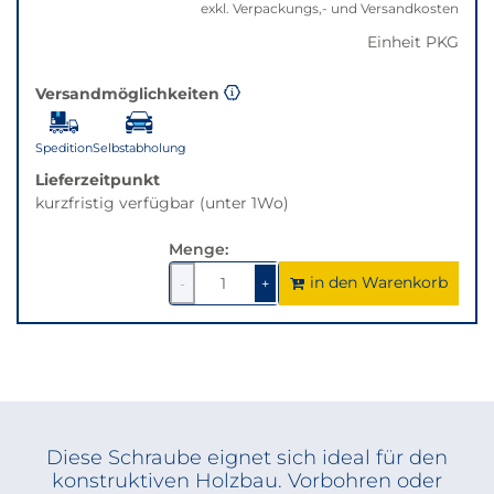
exkl. Verpackungs,- und Versandkosten
auf
die
Einheit PKG
beste
Alternative
Versandmöglichkeiten
in
der
Spedition
Selbstabholung
gewünschten
Variante.
Lieferzeitpunkt
kurzfristig verfügbar (unter 1Wo)
Menge:
in den Warenkorb
1
um
1
um
-
+
1
1
verringern
erhöhen
Diese Schraube eignet sich ideal für den
konstruktiven Holzbau. Vorbohren oder