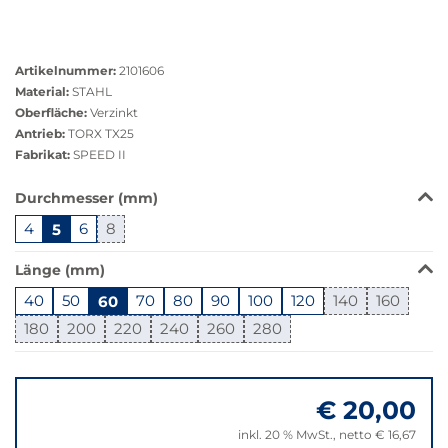
Größere
Bildversion
Artikelnummer:
2101606
anzeigen
Material:
STAHL
Oberfläche:
Verzinkt
Antrieb:
TORX TX25
Fabrikat:
SPEED II
Das
Durchmesser (mm)
Produkt
4
5
6
8
ist
in
Länge (mm)
dieser
Variante
40
50
60
70
80
90
100
120
140
160
nicht
180
200
220
240
260
280
verfügbar.
Bei
Springe
Klick
zu
wechselt
€ 20,00
"Anpassungen
der
zurücksetzen"
inkl. 20 % MwSt., netto € 16,67
Filter