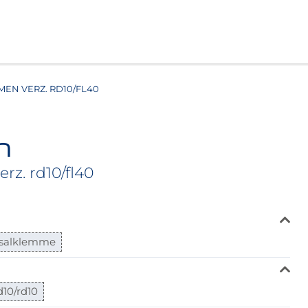
EN VERZ. RD10/FL40
n
z. rd10/fl40
rsalklemme
d10/rd10