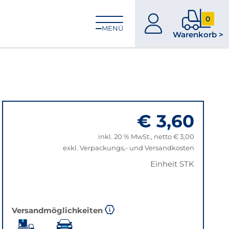
0
zum
0
MENÜ
Warenkorb >
Konto
Produkt
im
Warenk
€ 3,60
inkl. 20 % MwSt., netto € 3,00
exkl. Verpackungs,- und Versandkosten
Einheit STK
Versandmöglichkeiten