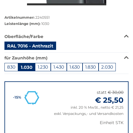
Größere
Bildversion
Artikelnummer:
2240551
anzeigen
Leistenlänge (mm):
1030
Das
Oberfläche/Farbe
Produkt
RAL 7016 - Anthrazit
ist
in
für Zaunhöhe (mm)
dieser
Variante
830
1.030
1.230
1.430
1.630
1.830
2.030
nicht
Springe
verfügbar.
zu
Bei
"Anpassungen
Klick
statt
€ 30,00
zurücksetzen"
wechselt
€ 25,50
-15%
der
inkl. 20 % MwSt., netto € 21,25
Filter
exkl. Verpackungs,- und Versandkosten
auf
die
Einheit STK
beste