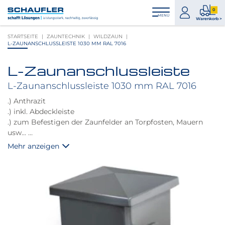
Zum
Zur
Zur
Seitenbereiche:
0
Inhalt
Hauptnavigation
Footernavigation
zum
0
MENÜ
Logo
Warenkorb >
Konto
Prod
Schaufler
STARTSEITE
ZAUNTECHNIK
WILDZAUN
im
verlinkt
L-ZAUNANSCHLUSSLEISTE 1030 MM RAL 7016
War
zur
Startseite
L-Zaunanschlussleiste
Produktbilder
überspringen
L-Zaunanschlussleiste 1030 mm RAL 7016
.) Anthrazit
.) inkl. Abdeckleiste
.) zum Befestigen der Zaunfelder an Torpfosten, Mauern
usw...
.) inkl. Zaunbefestigungsschrauben und selbstschneidenden
Mehr anzeigen
Schrauben zum Befestigen am Pfosten
.) Doppelstabmatten werden direkt an der L-
Zaunanschlussleiste befestigt
.) ideal bei Verwendung Pfosten mit Abdeckleiste