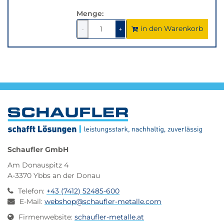
Variante.
Menge:
in den Warenkorb
1
um
1
um
-
+
1
1
verringern
erhöhen
Schaufler GmbH
Am Donauspitz 4
A-3370 Ybbs an der Donau
Telefon
:
+43 (7412) 52485-600
E-Mail
:
webshop@schaufler-metalle.com
Firmenwebsite
:
schaufler-metalle.at