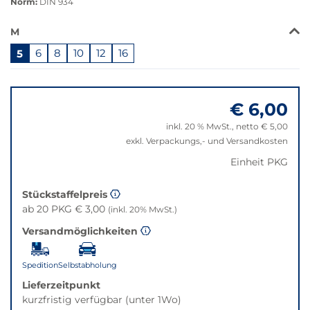
Norm:
DIN 934
Das
M
Produkt
5
6
8
10
12
16
ist
in
Springe
dieser
zu
Variante
€ 6,00
"Anpassungen
nicht
zurücksetzen"
verfügbar.
inkl. 20 % MwSt., netto € 5,00
Bei
exkl. Verpackungs,- und Versandkosten
Klick
Einheit PKG
wechselt
der
Stückstaffelpreis
Filter
ab 20 PKG € 3,00
(inkl. 20% MwSt.)
auf
die
Versandmöglichkeiten
beste
Alternative
Spedition
Selbstabholung
in
Lieferzeitpunkt
der
kurzfristig verfügbar (unter 1Wo)
gewünschten