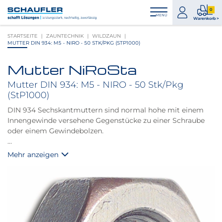
Zum
Zur
Zur
Seitenbereiche:
0
Inhalt
Hauptnavigation
Footernavigation
zum
0
MENÜ
Logo
Warenkorb >
Konto
Prod
Schaufler
STARTSEITE
ZAUNTECHNIK
WILDZAUN
im
verlinkt
MUTTER DIN 934: M5 - NIRO - 50 STK/PKG (STP1000)
War
zur
Startseite
Mutter NiRoSta
Produktbilder
überspringen
Mutter DIN 934: M5 - NIRO - 50 Stk/Pkg
(StP1000)
DIN 934 Sechskantmuttern sind normal hohe mit einem
Innengewinde versehene Gegenstücke zu einer Schraube
oder einem Gewindebolzen.
Hinweis:
Mehr anzeigen
Mit transparenter Gleitbeschichtung zur Reduzierung des
Reibungswiderstandes.