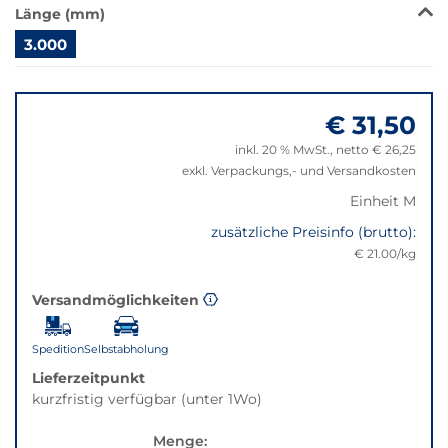
verfügbar.
Länge (mm)
Bei
3.000
Klick
wechselt
Springe
der
zu
Filter
€ 31,50
"Anpassungen
auf
zurücksetzen"
inkl. 20 % MwSt., netto € 26,25
die
exkl. Verpackungs,- und Versandkosten
beste
Alternative
Einheit M
in
zusätzliche Preisinfo (brutto):
der
€ 21.00/kg
gewünschten
Variante.
Versandmöglichkeiten
Spedition
Selbstabholung
Lieferzeitpunkt
kurzfristig verfügbar (unter 1Wo)
Menge: