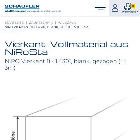
Zum
Zur
Zur
Seitenbereiche:
0
Inhalt
Hauptnavigation
Footernavigation
zum
0
MENÜ
Logo
Warenkorb >
Konto
Prod
Schaufler
STARTSEITE
ZAUNTECHNIK
WILDZAUN
im
verlinkt
NIRO VIERKANT 8 - 1.4301, BLANK, GEZOGEN (HL 3M)
War
zur
Startseite
Vierkant-Vollmaterial aus
Produktbilder
NiRoSta
überspringen
NIRO Vierkant 8 - 1.4301, blank, gezogen (HL
3m)