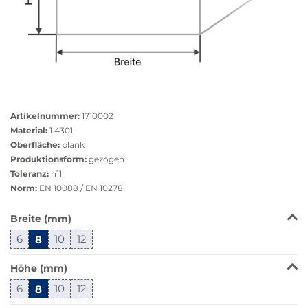
Größere
Bildversion
Artikelnummer:
1710002
anzeigen
Material:
1.4301
Oberfläche:
blank
Produktionsform:
gezogen
Toleranz:
h11
Norm:
EN 10088 / EN 10278
Das
Breite (mm)
Produkt
6
8
10
12
ist
in
Höhe (mm)
dieser
Variante
6
8
10
12
nicht