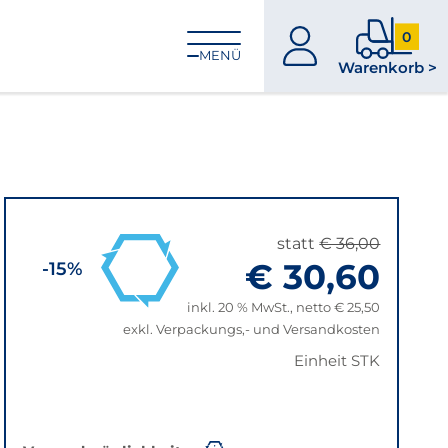
0
zum
0
MENÜ
Warenkorb >
Konto
Produkt
im
Warenk
statt
€ 36,00
€ 30,60
-15%
inkl. 20 % MwSt., netto € 25,50
exkl. Verpackungs,- und Versandkosten
Einheit STK