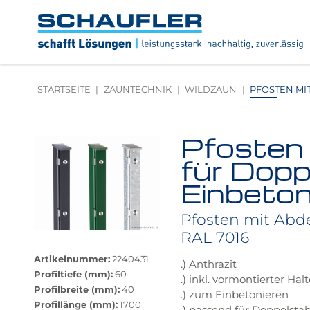
Zum
Zur
Zur
Seitenbereiche:
Inhalt
Hauptnavigation
Footernavigation
Logo
Schaufler
verlinkt
zur
STARTSEITE
ZAUNTECHNIK
WILDZAUN
PFOSTEN MI
Startseite
Pfosten 
Produktbilder
überspringen
für Dop
Einbeton
Pfosten mit Abd
RAL 7016
Größere
Bildversion
Artikelnummer:
2240431
.) Anthrazit
anzeigen
Profiltiefe (mm):
60
.) inkl. vormontierter H
Profilbreite (mm):
40
.) zum Einbetonieren
Profillänge (mm):
1700
.) passend für Doppelsta