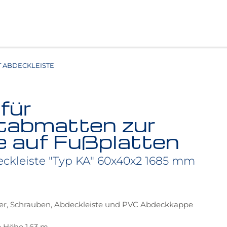
T ABDECKLEISTE
für
tabmatten zur
 auf Fußplatten
eckleiste "Typ KA" 60x40x2 1685 mm
alter, Schrauben, Abdeckleiste und PVC Abdeckkappe
b Höhe 1,63 m