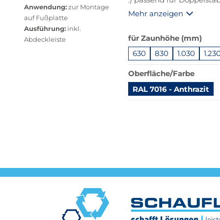
Anwendung:
zur Montage
.) unter Zubehör benöti
Mehr anzeigen
auf Fußplatte
Aufdübeln
Ausführung:
inkl.
Das
für Zaunhöhe (mm)
Abdeckleiste
Produkt
630
830
1.030
1.23
ist
in
Oberfläche/Farbe
dieser
Variante
RAL 7016 - Anthrazit
nicht
Springe
verfügbar.
zu
Bei
"Anpassungen
Klick
zurücksetzen"
wechselt
der
Filter
auf
die
beste
Alternative
in