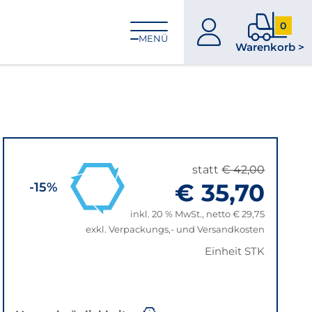
0
zum
0
MENÜ
Warenkorb >
Konto
Produkt
im
Warenk
statt
€ 42,00
€ 35,70
-15%
inkl. 20 % MwSt., netto € 29,75
exkl. Verpackungs,- und Versandkosten
Einheit STK