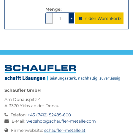
Menge:
in den Warenkorb
1
um
1
um
-
+
1
1
verringern
erhöhen
Schaufler GmbH
Am Donauspitz 4
A-3370 Ybbs an der Donau
Telefon
:
+43 (7412) 52485-600
E-Mail
:
webshop@schaufler-metalle.com
Firmenwebsite
:
schaufler-metalle.at