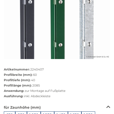
Größere
Bildversion
Artikelnummer:
2240407
anzeigen
Profilbreite (mm):
60
Profiltiefe (mm):
40
Profillänge (mm):
2085
Anwendung:
zur Montage auf Fußplatte
Ausführung:
inkl. Abdeckleiste
Das
für Zaunhöhe (mm)
Produkt