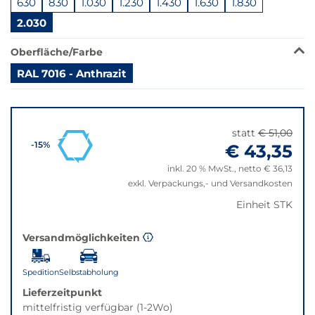
630
830
1.030
1.230
1.430
1.630
1.830
ist
in
2.030
dieser
Variante
Oberfläche/Farbe
nicht
RAL 7016 - Anthrazit
verfügbar.
Bei
Springe
Klick
zu
wechselt
"Anpassungen
statt
€ 51,00
der
zurücksetzen"
€ 43,35
-15%
Filter
auf
inkl. 20 % MwSt., netto € 36,13
die
exkl. Verpackungs,- und Versandkosten
beste
Einheit STK
Alternative
in
Versandmöglichkeiten
der
gewünschten
Variante.
Spedition
Selbstabholung
Lieferzeitpunkt
mittelfristig verfügbar (1-2Wo)