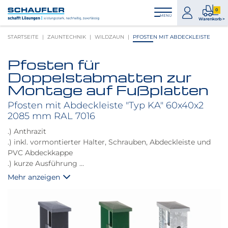
Zum
Zur
Zur
Seitenbereiche:
0
Inhalt
Hauptnavigation
Footernavigation
zum
0
MENÜ
Logo
Warenkorb >
Konto
Prod
Schaufler
STARTSEITE
ZAUNTECHNIK
WILDZAUN
PFOSTEN MIT ABDECKLEISTE
im
verlinkt
War
zur
Pfosten für
Startseite
Produktbilder
Doppelstabmatten zur
überspringen
Montage auf Fußplatten
Pfosten mit Abdeckleiste "Typ KA" 60x40x2
2085 mm RAL 7016
.) Anthrazit
.) inkl. vormontierter Halter, Schrauben, Abdeckleiste und
PVC Abdeckkappe
.) kurze Ausführung
.) passend für Doppelstab Höhe 2,03 m
Mehr anzeigen
.) unter Zubehör benötigen Sie noch die dazu passenden
Fußplatten zum Aufdübeln