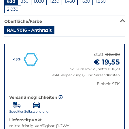
630
830
1.030
1.230
1.430
1.630
1.830
ist
in
2.030
dieser
Variante
Oberfläche/Farbe
nicht
RAL 7016 - Anthrazit
verfügbar.
Bei
Springe
Klick
zu
wechselt
"Anpassungen
statt
€ 23,00
der
zurücksetzen"
€ 19,55
-15%
Filter
auf
inkl. 20 % MwSt., netto € 16,29
die
exkl. Verpackungs,- und Versandkosten
beste
Einheit STK
Alternative
in
Versandmöglichkeiten
der
gewünschten
Variante.
Spedition
Selbstabholung
Lieferzeitpunkt
mittelfristig verfügbar (1-2Wo)