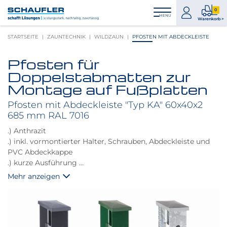
Zum
Zur
Zur
Seitenbereiche:
0
Inhalt
Hauptnavigation
Footernavigation
zum
0
MENÜ
Logo
Warenkorb >
Konto
Prod
Schaufler
STARTSEITE
ZAUNTECHNIK
WILDZAUN
PFOSTEN MIT ABDECKLEISTE
im
verlinkt
War
zur
Pfosten für
Startseite
Produktbilder
Doppelstabmatten zur
überspringen
Montage auf Fußplatten
Pfosten mit Abdeckleiste "Typ KA" 60x40x2
685 mm RAL 7016
.) Anthrazit
.) inkl. vormontierter Halter, Schrauben, Abdeckleiste und
PVC Abdeckkappe
.) kurze Ausführung
.) passend für Doppelstab Höhe 0,63 m
Mehr anzeigen
.) unter Zubehör benötigen Sie noch die dazu passenden
Fußplatten zum Aufdübeln