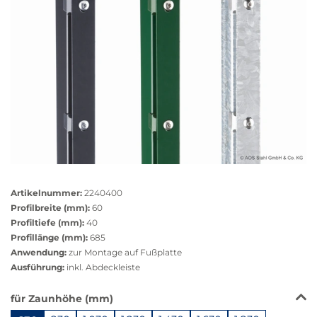
Größere
Bildversion
Artikelnummer:
2240400
anzeigen
Profilbreite (mm):
60
Profiltiefe (mm):
40
Profillänge (mm):
685
Anwendung:
zur Montage auf Fußplatte
Ausführung:
inkl. Abdeckleiste
Das
für Zaunhöhe (mm)
Produkt