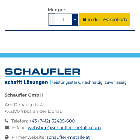
Menge:
in den Warenkorb
1
um
1
um
-
+
1
1
verringern
erhöhen
Schaufler GmbH
Am Donauspitz 4
A-3370 Ybbs an der Donau
Telefon
:
+43 (7412) 52485-600
E-Mail
:
webshop@schaufler-metalle.com
Firmenwebsite
:
schaufler-metalle.at