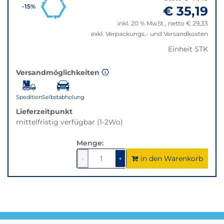
zurücksetzen"
beste
€ 35,19
-15%
Alternative
inkl. 20 % MwSt., netto € 29,33
in
exkl. Verpackungs,- und Versandkosten
der
gewünschten
Einheit STK
Variante.
Versandmöglichkeiten
Spedition
Selbstabholung
Lieferzeitpunkt
mittelfristig verfügbar (1-2Wo)
Menge:
in den Warenkorb
1
um
1
um
-
+
1
1
verringern
erhöhen