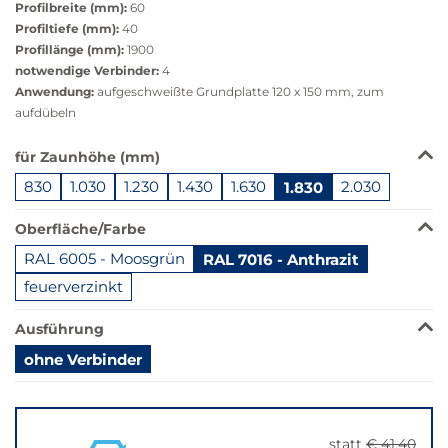
Profilbreite (mm):
60
Profiltiefe (mm):
40
Profillänge (mm):
1900
notwendige Verbinder:
4
Anwendung:
aufgeschweißte Grundplatte 120 x 150 mm, zum
aufdübeln
Das
für Zaunhöhe (mm)
Produkt
830
1.030
1.230
1.430
1.630
1.830
2.030
ist
in
Oberfläche/Farbe
dieser
Variante
RAL 6005 - Moosgrün
RAL 7016 - Anthrazit
nicht
feuerverzinkt
verfügbar.
Bei
Ausführung
Klick
wechselt
ohne Verbinder
der
Springe
Filter
zu
auf
"Anpassungen
die
statt
€ 41,40