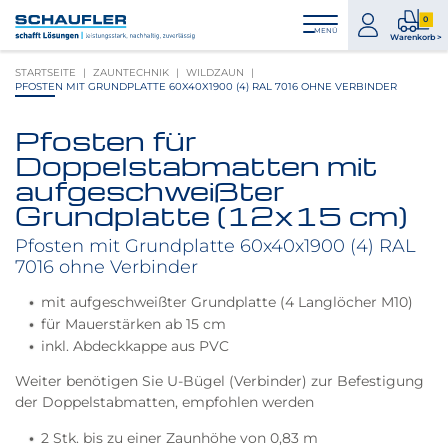
Zum
Zur
Zur
Seitenbereiche:
0
Inhalt
Hauptnavigation
Footernavigation
zum
0
MENÜ
Logo
Warenkorb >
Konto
Prod
Schaufler
STARTSEITE
ZAUNTECHNIK
WILDZAUN
im
verlinkt
PFOSTEN MIT GRUNDPLATTE 60X40X1900 (4) RAL 7016 OHNE VERBINDER
War
zur
Startseite
Pfosten für
Produktbilder
Doppelstabmatten mit
überspringen
aufgeschweißter
Grundplatte (12x15 cm)
Pfosten mit Grundplatte 60x40x1900 (4) RAL
7016 ohne Verbinder
mit aufgeschweißter Grundplatte (4 Langlöcher M10)
für Mauerstärken ab 15 cm
inkl. Abdeckkappe aus PVC
Weiter benötigen Sie U-Bügel (Verbinder) zur Befestigung
der Doppelstabmatten, empfohlen werden
2 Stk. bis zu einer Zaunhöhe von 0,83 m