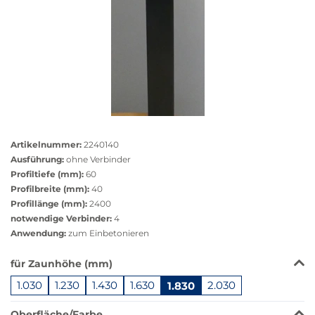
Größere
Bildversion
Artikelnummer:
2240140
anzeigen
Ausführung:
ohne Verbinder
Profiltiefe (mm):
60
Profilbreite (mm):
40
Profillänge (mm):
2400
notwendige Verbinder:
4
Anwendung:
zum Einbetonieren
Das
für Zaunhöhe (mm)
Produkt
1.030
1.230
1.430
1.630
1.830
2.030
ist
in
Oberfläche/Farbe