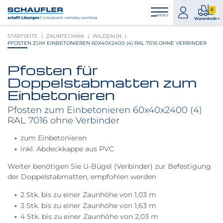
Zum
Zur
Zur
Seitenbereiche:
0
Inhalt
Hauptnavigation
Footernavigation
zum
0
MENÜ
Logo
Warenkorb >
Konto
Prod
Schaufler
STARTSEITE
ZAUNTECHNIK
WILDZAUN
im
verlinkt
PFOSTEN ZUM EINBETONIEREN 60X40X2400 (4) RAL 7016 OHNE VERBINDER
War
zur
Startseite
Pfosten für
Produktbilder
Doppelstabmatten zum
überspringen
Einbetonieren
Pfosten zum Einbetonieren 60x40x2400 (4)
RAL 7016 ohne Verbinder
zum Einbetonieren
inkl. Abdeckkappe aus PVC
Weiter benötigen Sie U-Bügel (Verbinder) zur Befestigung
der Doppelstabmatten, empfohlen werden
2 Stk. bis zu einer Zaunhöhe von 1,03 m
3 Stk. bis zu einer Zaunhöhe von 1,63 m
4 Stk. bis zu einer Zaunhöhe von 2,03 m