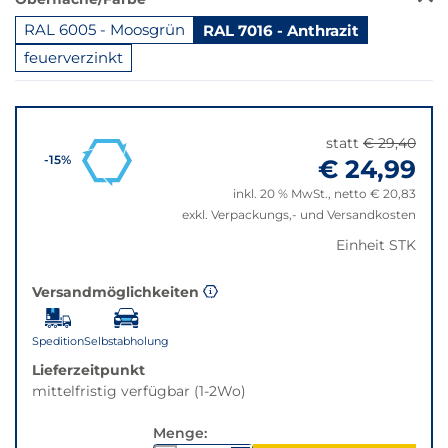
dieser
Variante
RAL 6005 - Moosgrün
RAL 7016 - Anthrazit
nicht
feuerverzinkt
verfügbar.
Bei
Springe
Klick
zu
wechselt
"Anpassungen
statt
€ 29,40
der
zurücksetzen"
€ 24,99
-15%
Filter
auf
inkl. 20 % MwSt., netto € 20,83
die
exkl. Verpackungs,- und Versandkosten
beste
Einheit STK
Alternative
in
Versandmöglichkeiten
der
gewünschten
Variante.
Spedition
Selbstabholung
Lieferzeitpunkt
mittelfristig verfügbar (1-2Wo)
Menge: