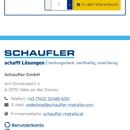
in den Warenkorb
1
um
1
um
-
+
1
1
verringern
erhöhen
Schaufler GmbH
Am Donauspitz 4
A-3370 Ybbs an der Donau
Telefon
:
+43 (7412) 52485-600
E-Mail
:
webshop@schaufler-metalle.com
Firmenwebsite
:
schaufler-metalle.at
Benutzerkonto