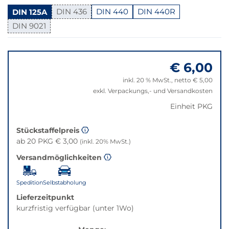
Variante
DIN 125A
DIN 436
DIN 440
DIN 440R
nicht
DIN 9021
verfügbar.
Bei
Springe
Klick
zu
wechselt
€ 6,00
"Anpassungen
der
zurücksetzen"
inkl. 20 % MwSt., netto € 5,00
Filter
exkl. Verpackungs,- und Versandkosten
auf
die
Einheit PKG
beste
Alternative
Stückstaffelpreis
in
ab 20 PKG € 3,00
(inkl. 20% MwSt.)
der
Versandmöglichkeiten
gewünschten
Variante.
Spedition
Selbstabholung
Lieferzeitpunkt
kurzfristig verfügbar (unter 1Wo)