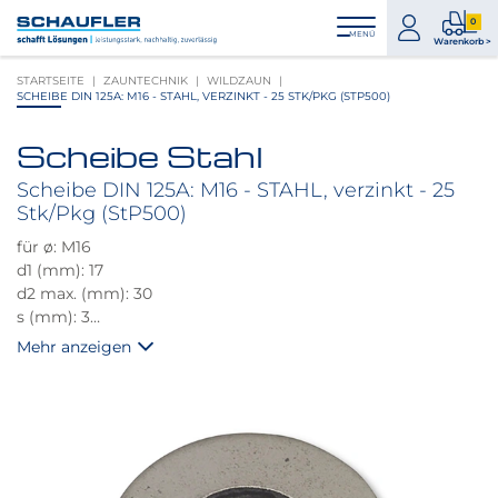
Zum
Zur
Zur
Seitenbereiche:
0
Inhalt
Hauptnavigation
Footernavigation
zum
0
MENÜ
Logo
Warenkorb >
Konto
Prod
Schaufler
STARTSEITE
ZAUNTECHNIK
WILDZAUN
im
verlinkt
SCHEIBE DIN 125A: M16 - STAHL, VERZINKT - 25 STK/PKG (STP500)
War
zur
Startseite
Scheibe Stahl
Produktbilder
überspringen
Scheibe DIN 125A: M16 - STAHL, verzinkt - 25
Stk/Pkg (StP500)
für ø: M16
d1 (mm): 17
d2 max. (mm): 30
s (mm): 3
DIN: 125
Mehr anzeigen
Festigkeitsklasse: 200HV