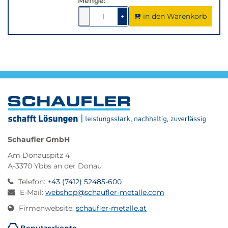
Menge:
in den Warenkorb
1
um
1
um
-
+
1
1
verringern
erhöhen
Schaufler GmbH
Am Donauspitz 4
A-3370 Ybbs an der Donau
Telefon
:
+43 (7412) 52485-600
E-Mail
:
webshop@schaufler-metalle.com
Firmenwebsite
:
schaufler-metalle.at
Benutzerkonto