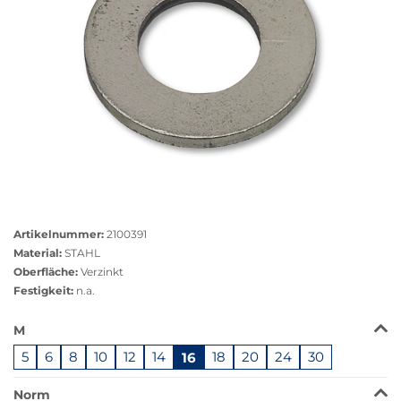
Größere
Bildversion
Artikelnummer:
2100391
anzeigen
Material:
STAHL
Oberfläche:
Verzinkt
Festigkeit:
n.a.
Das
M
Produkt
5
6
8
10
12
14
16
18
20
24
30
ist
in
Norm
dieser