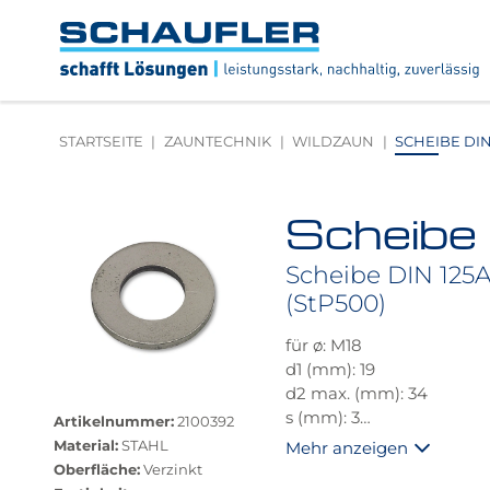
Zum
Zur
Zur
Seitenbereiche:
Inhalt
Hauptnavigation
Footernavigation
Logo
Schaufler
verlinkt
zur
STARTSEITE
ZAUNTECHNIK
WILDZAUN
SCHEIBE DIN 
Startseite
Scheibe
Produktbilder
überspringen
Scheibe DIN 125A:
(StP500)
für ø: M18
d1 (mm): 19
Größere
d2 max. (mm): 34
Bildversion
s (mm): 3
Artikelnummer:
2100392
anzeigen
DIN: 125
Material:
STAHL
Mehr anzeigen
Festigkeitsklasse: 200HV
Oberfläche:
Verzinkt