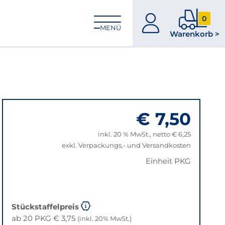
0
zum
0
MENÜ
Warenkorb >
Konto
Produkt
im
Warenk
€ 7,50
inkl. 20 % MwSt., netto € 6,25
exkl. Verpackungs,- und Versandkosten
Einheit PKG
Stückstaffelpreis
ab 20 PKG € 3,75
(inkl. 20% MwSt.)