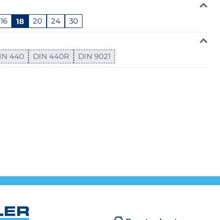
16
18
20
24
30
IN 440
DIN 440R
DIN 9021