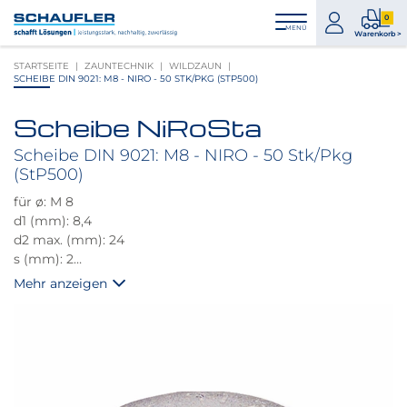
Zum
Zur
Zur
Seitenbereiche:
0
Inhalt
Hauptnavigation
Footernavigation
zum
0
MENÜ
Logo
Warenkorb >
Konto
Prod
Schaufler
STARTSEITE
ZAUNTECHNIK
WILDZAUN
im
verlinkt
SCHEIBE DIN 9021: M8 - NIRO - 50 STK/PKG (STP500)
War
zur
Startseite
Scheibe NiRoSta
Produktbilder
überspringen
Scheibe DIN 9021: M8 - NIRO - 50 Stk/Pkg
(StP500)
für ø: M 8
d1 (mm): 8,4
d2 max. (mm): 24
s (mm): 2
Flache Scheibe, große Reihe ohne Fase. (vergrößerte
Mehr anzeigen
Auflagefläche)