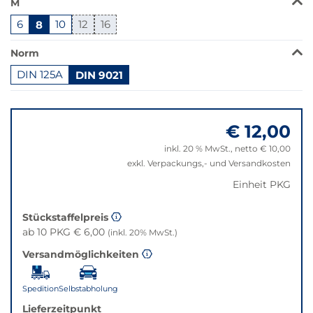
M
Produkt
6
8
10
12
16
ist
in
Norm
dieser
Variante
DIN 125A
DIN 9021
nicht
Springe
verfügbar.
zu
Bei
€ 12,00
"Anpassungen
Klick
zurücksetzen"
wechselt
inkl. 20 % MwSt., netto € 10,00
der
exkl. Verpackungs,- und Versandkosten
Filter
Einheit PKG
auf
die
beste
Stückstaffelpreis
Alternative
ab 10 PKG € 6,00
(inkl. 20% MwSt.)
in
Versandmöglichkeiten
der
gewünschten
Variante.
Spedition
Selbstabholung
Lieferzeitpunkt