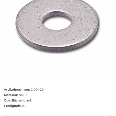
Größere
Bildversion
Artikelnummer:
2100429
anzeigen
Material:
NIRO
Oberfläche:
blank
Festigkeit:
A2
Das