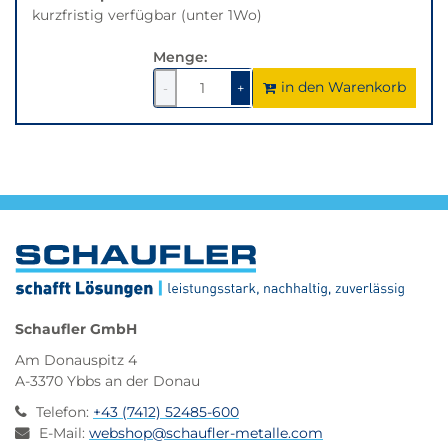
kurzfristig verfügbar (unter 1Wo)
Menge:
in den Warenkorb
1
um
1
um
-
+
1
1
verringern
erhöhen
Schaufler GmbH
Am Donauspitz 4
A-3370 Ybbs an der Donau
Telefon
:
+43 (7412) 52485-600
E-Mail
:
webshop@schaufler-metalle.com