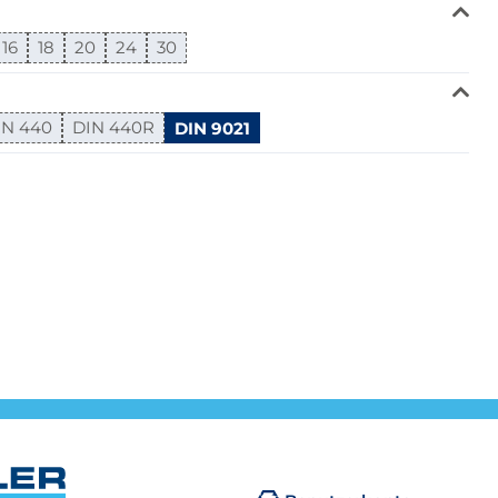
16
18
20
24
30
IN 440
DIN 440R
DIN 9021