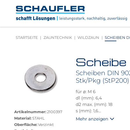
Zum
Zur
Zur
Seitenbereiche:
Inhalt
Hauptnavigation
Footernavigation
Logo
Schaufler
verlinkt
zur
STARTSEITE
ZAUNTECHNIK
WILDZAUN
SCHEIBEN DIN
Startseite
Scheibe
Produktbilder
überspringen
Scheiben DIN 9021
Stk/Pkg (StP200)
für ø: M 6
d1 (mm): 6,4
Größere
d2 max. (mm): 18
Bildversion
s (mm): 1,6
Artikelnummer:
2100397
anzeigen
DIN: 9021
Material:
STAHL
Mehr anzeigen
ISO: 7093
Oberfläche:
Verzinkt
Flache Scheibe, große Re