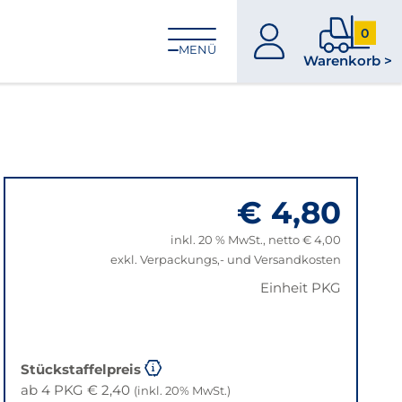
0
zum
0
MENÜ
Warenkorb >
Konto
Produkt
im
Warenk
€ 4,80
inkl. 20 % MwSt., netto € 4,00
exkl. Verpackungs,- und Versandkosten
Einheit PKG
Stückstaffelpreis
ab 4 PKG € 2,40
(inkl. 20% MwSt.)