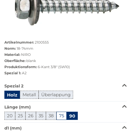
Größere
Bildversion
Artikelnummer:
2100555
anzeigen
Norm:
18-74mm
Material:
NIRO
Oberfläche:
blank
Produktionsform:
6-Kant 3/8" (SW10)
Spezial 1:
A2
Das
Spezial 2
Produkt
Holz
Metall
Überlappung
ist
in
Länge (mm)
dieser
Variante
20
25
26
35
38
75
90
nicht
verfügbar.
d1 (mm)