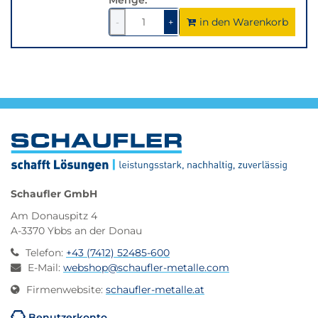
in den Warenkorb
1
um
1
um
-
+
1
1
verringern
erhöhen
Schaufler GmbH
Am Donauspitz 4
A-3370 Ybbs an der Donau
Telefon
:
+43 (7412) 52485-600
E-Mail
:
webshop@schaufler-metalle.com
Firmenwebsite
:
schaufler-metalle.at
Benutzerkonto