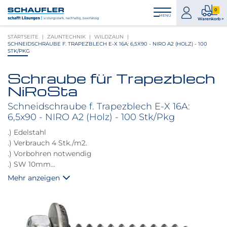
Zum
Zur
Zur
Seitenbereiche:
0
Inhalt
Hauptnavigation
Footernavigation
zum
0
MENÜ
Logo
Warenkorb >
Konto
Prod
Schaufler
STARTSEITE
ZAUNTECHNIK
WILDZAUN
im
verlinkt
SCHNEIDSCHRAUBE F. TRAPEZBLECH E-X 16A: 6,5X90 - NIRO A2 (HOLZ) - 100
War
zur
STK/PKG
Startseite
Schraube für Trapezblech
Produktbilder
NiRoSta
überspringen
Schneidschraube f. Trapezblech E-X 16A:
6,5x90 - NIRO A2 (Holz) - 100 Stk/Pkg
.) Edelstahl
.) Verbrauch 4 Stk./m2.
.) Vorbohren notwendig
.) SW 10mm
.) aufm. 16mm Dichtscheibe
Mehr anzeigen
.) Befestigung auf Holz-Unterkosntruktion
.) Holzstärke mind. 5/8er Staffeln