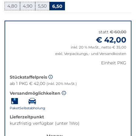
Bei
4,80
4,90
5,50
6,50
Klick
wechselt
Springe
der
zu
Filter
"Anpassungen
statt
€ 60,00
auf
zurücksetzen"
€ 42,00
die
beste
inkl. 20 % MwSt., netto € 35,00
Alternative
exkl. Verpackungs,- und Versandkosten
in
Einheit PKG
der
gewünschten
Stückstaffelpreis
Variante.
ab 1 PKG € 42,00
(inkl. 20% MwSt.)
Versandmöglichkeiten
Paket
Selbstabholung
Lieferzeitpunkt
kurzfristig verfügbar (unter 1Wo)
Menge: