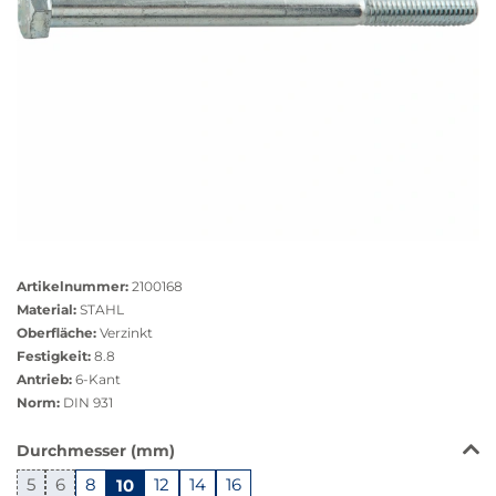
Größere
Bildversion
Artikelnummer:
2100168
anzeigen
Material:
STAHL
Oberfläche:
Verzinkt
Festigkeit:
8.8
Antrieb:
6-Kant
Norm:
DIN 931
Das
Durchmesser (mm)
Produkt
5
6
8
10
12
14
16
ist