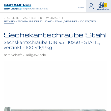
Zum
Zur
Zur
Seitenbereiche:
0
Inhalt
Hauptnavigation
Footernavigation
zum
0
MENÜ
Logo
Warenkorb >
Konto
Prod
Schaufler
STARTSEITE
ZAUNTECHNIK
WILDZAUN
im
verlinkt
SECHSKANTSCHRAUBE DIN 931: 10X60 - STAHL, VERZINKT - 100 STK/PKG
War
zur
Startseite
Sechskantschraube Stahl
Produktbilder
überspringen
Sechskantschraube DIN 931: 10x60 - STAHL,
verzinkt - 100 Stk/Pkg
mit Schaft - Teilgewinde