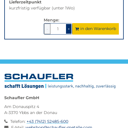
Lieferzeitpunkt
kurzfristig verfügbar (unter 1Wo)
Menge:
in den Warenkorb
1
um
1
um
-
+
1
1
verringern
erhöhen
Schaufler GmbH
Am Donauspitz 4
A-3370 Ybbs an der Donau
Telefon
:
+43 (7412) 52485-600
E-Mail
:
webshop@schaufler-metalle.com