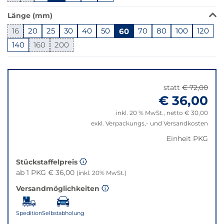
in
Länge (mm)
dieser
Variante
16
20
25
30
40
50
60
70
80
100
120
nicht
140
160
200
verfügbar.
Bei
Springe
Klick
zu
wechselt
"Anpassungen
statt
€ 72,00
der
zurücksetzen"
€ 36,00
Filter
auf
inkl. 20 % MwSt., netto € 30,00
die
exkl. Verpackungs,- und Versandkosten
beste
Einheit PKG
Alternative
in
Stückstaffelpreis
der
ab 1 PKG € 36,00
(inkl. 20% MwSt.)
gewünschten
Variante.
Versandmöglichkeiten
Spedition
Selbstabholung