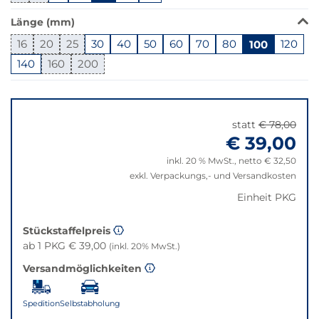
in
Länge (mm)
dieser
Variante
16
20
25
30
40
50
60
70
80
100
120
nicht
140
160
200
verfügbar.
Bei
Springe
Klick
zu
wechselt
"Anpassungen
statt
€ 78,00
der
zurücksetzen"
€ 39,00
Filter
auf
inkl. 20 % MwSt., netto € 32,50
die
exkl. Verpackungs,- und Versandkosten
beste
Einheit PKG
Alternative
in
Stückstaffelpreis
der
ab 1 PKG € 39,00
(inkl. 20% MwSt.)
gewünschten
Variante.
Versandmöglichkeiten
Spedition
Selbstabholung