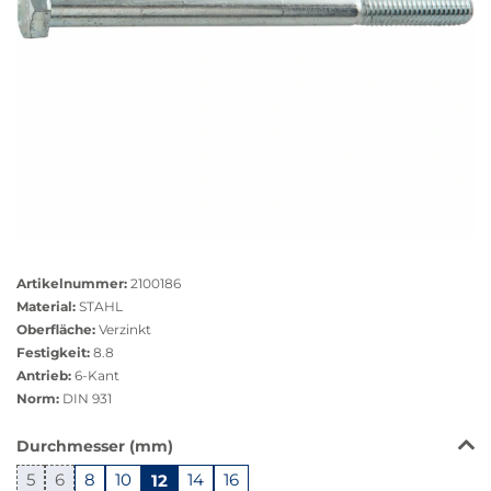
Größere
Bildversion
Artikelnummer:
2100186
anzeigen
Material:
STAHL
Oberfläche:
Verzinkt
Festigkeit:
8.8
Antrieb:
6-Kant
Norm:
DIN 931
Das
Durchmesser (mm)
Produkt
5
6
8
10
12
14
16
ist