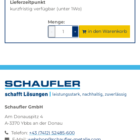
Lieferzeitpunkt
kurzfristig verfügbar (unter 1Wo)
Menge:
in den Warenkorb
1
um
1
um
-
+
1
1
verringern
erhöhen
Schaufler GmbH
Am Donauspitz 4
A-3370 Ybbs an der Donau
Telefon
:
+43 (7412) 52485-600
E-Mail
:
webshop@schaufler-metalle.com