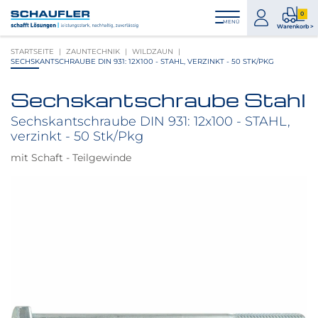
Zum
Zur
Zur
Seitenbereiche:
0
Inhalt
Hauptnavigation
Footernavigation
zum
0
MENÜ
Logo
Warenkorb >
Konto
Prod
Schaufler
STARTSEITE
ZAUNTECHNIK
WILDZAUN
im
verlinkt
SECHSKANTSCHRAUBE DIN 931: 12X100 - STAHL, VERZINKT - 50 STK/PKG
War
zur
Startseite
Sechskantschraube Stahl
Produktbilder
überspringen
Sechskantschraube DIN 931: 12x100 - STAHL,
verzinkt - 50 Stk/Pkg
mit Schaft - Teilgewinde