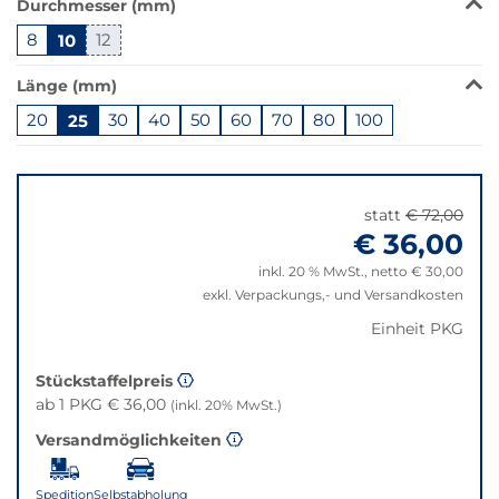
Durchmesser (mm)
Produkt
8
10
12
ist
in
Länge (mm)
dieser
Variante
20
25
30
40
50
60
70
80
100
nicht
Springe
verfügbar.
zu
Bei
"Anpassungen
Klick
statt
€ 72,00
zurücksetzen"
wechselt
€ 36,00
der
inkl. 20 % MwSt., netto € 30,00
Filter
exkl. Verpackungs,- und Versandkosten
auf
die
Einheit PKG
beste
Alternative
Stückstaffelpreis
in
ab 1 PKG € 36,00
(inkl. 20% MwSt.)
der
Versandmöglichkeiten
gewünschten
Variante.
Spedition
Selbstabholung