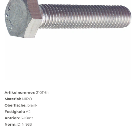
Größere
Bildversion
Artikelnummer:
2101164
anzeigen
Material:
NIRO
Oberfläche:
blank
Festigkeit:
A2
Antrieb:
6-Kant
Norm:
DIN 933
Das