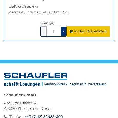
Lieferzeitpunkt
kurzfristig verfügbar (unter 1Wo)
Menge:
in den Warenkorb
1
um
1
um
-
+
1
1
verringern
erhöhen
Schaufler GmbH
Am Donauspitz 4
A-3370 Ybbs an der Donau
Telefon
:
+43 (7412) 52485-600