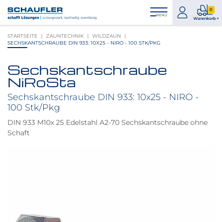
Zum
Zur
Zur
Seitenbereiche:
0
Inhalt
Hauptnavigation
Footernavigation
zum
0
MENÜ
Logo
Warenkorb >
Konto
Prod
Schaufler
STARTSEITE
ZAUNTECHNIK
WILDZAUN
im
verlinkt
SECHSKANTSCHRAUBE DIN 933: 10X25 - NIRO - 100 STK/PKG
War
zur
Startseite
Sechskantschraube
Produktbilder
NiRoSta
überspringen
Sechskantschraube DIN 933: 10x25 - NIRO -
100 Stk/Pkg
DIN 933 M10x 25 Edelstahl A2-70 Sechskantschraube ohne
Schaft