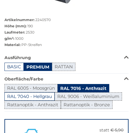
Zur Fixierung benötigen Sie KEINE Klemmschienen
Größere
Bildversion
Artikelnummer:
2240570
anzeigen
Höhe (mm):
190
Laufmeter:
2530
g/m²:
1000
Material:
PP-Streifen
Das
Ausführung
Produkt
BASIC
PREMIUM
RATTAN
ist
in
Oberfläche/Farbe
dieser
Variante
RAL 6005 - Moosgrün
RAL 7016 - Anthrazit
nicht
RAL 7040 - Hellgrau
RAL 9006 - Weißaluminium
verfügbar.
Rattanoptik - Anthrazit
Rattanoptik - Bronze
Bei
Klick
Springe
wechselt
zu
der
"Anpassungen
Filter
statt
€ 5,90
zurücksetzen"