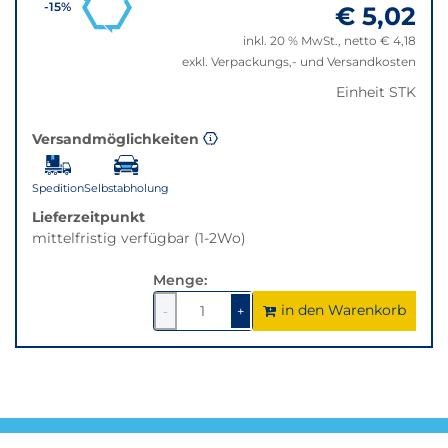
€ 5,02
-15%
auf
die
inkl. 20 % MwSt., netto € 4,18
beste
exkl. Verpackungs,- und Versandkosten
Alternative
Einheit STK
in
der
gewünschten
Versandmöglichkeiten
Variante.
Spedition
Selbstabholung
Lieferzeitpunkt
mittelfristig verfügbar (1-2Wo)
Menge:
in den Warenkorb
1
um
1
um
-
+
1
1
verringern
erhöhen