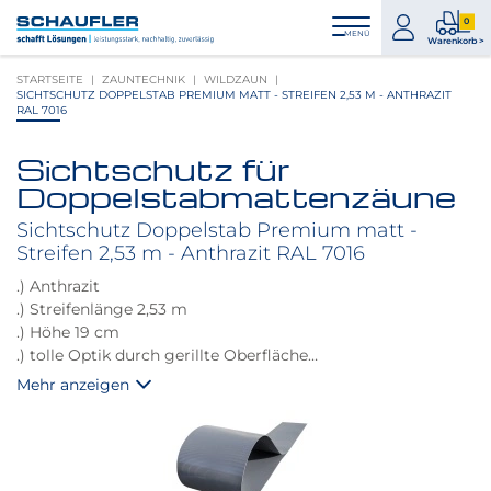
Zum
Zur
Zur
Seitenbereiche:
0
Inhalt
Hauptnavigation
Footernavigation
zum
0
MENÜ
Logo
Warenkorb >
Konto
Prod
Schaufler
STARTSEITE
ZAUNTECHNIK
WILDZAUN
im
verlinkt
SICHTSCHUTZ DOPPELSTAB PREMIUM MATT - STREIFEN 2,53 M - ANTHRAZIT
War
zur
RAL 7016
Startseite
Sichtschutz für
Produktbilder
Doppelstabmattenzäune
überspringen
Sichtschutz Doppelstab Premium matt -
Streifen 2,53 m - Anthrazit RAL 7016
.) Anthrazit
.) Streifenlänge 2,53 m
.) Höhe 19 cm
.) tolle Optik durch gerillte Oberfläche
.) schwere Ausführung - 1000 g/m²
Mehr anzeigen
.) aus Polypropylen
.) lange Lebensdauer
.) besonders formstabil