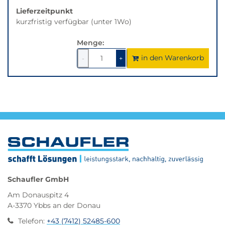
der
Lieferzeitpunkt
gewünschten
kurzfristig verfügbar (unter 1Wo)
Variante.
Menge:
in den Warenkorb
1
um
1
um
-
+
1
1
verringern
erhöhen
Schaufler GmbH
Am Donauspitz 4
A-3370 Ybbs an der Donau
Telefon
:
+43 (7412) 52485-600