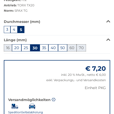
Antrieb:
TORX TX20
Norm:
SPAX TG
Das
Durchmesser (mm)
Produkt
3
4
5
ist
in
Länge (mm)
dieser
Variante
16
20
25
30
35
40
50
60
70
nicht
Springe
verfügbar.
zu
Bei
€ 7,20
"Anpassungen
Klick
zurücksetzen"
wechselt
inkl. 20 % MwSt., netto € 6,00
der
exkl. Verpackungs,- und Versandkosten
Filter
Einheit PKG
auf
die
beste
Versandmöglichkeiten
Alternative
in
Spedition
Selbstabholung