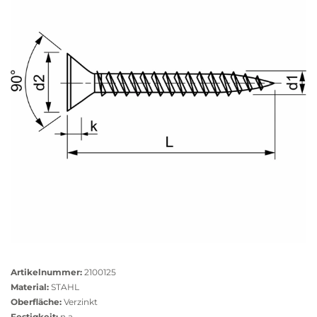
Größere
Bildversion
Artikelnummer:
2100125
anzeigen
Material:
STAHL
Oberfläche:
Verzinkt
Festigkeit:
n.a.