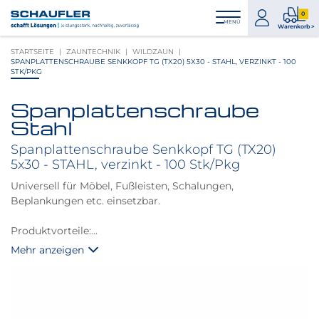
Zum
Zur
Zur
Seitenbereiche:
0
Inhalt
Hauptnavigation
Footernavigation
zum
0
MENÜ
Logo
Warenkorb >
Konto
Prod
Schaufler
STARTSEITE
ZAUNTECHNIK
WILDZAUN
im
verlinkt
SPANPLATTENSCHRAUBE SENKKOPF TG (TX20) 5X30 - STAHL, VERZINKT - 100
War
zur
STK/PKG
Startseite
Spanplattenschraube
Produktbilder
Stahl
überspringen
Spanplattenschraube Senkkopf TG (TX20)
5x30 - STAHL, verzinkt - 100 Stk/Pkg
Universell für Möbel, Fußleisten, Schalungen,
Beplankungen etc. einsetzbar.
Produktvorteile:
Mehr anzeigen
spezielle EFP Beschichtung
hohe Korrosionsbeständigkeit