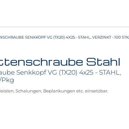
SCHRAUBE SENKKOPF VG (TX20) 4X25 - STAHL, VERZINKT - 100 ST
ttenschraube Stahl
aube Senkkopf VG (TX20) 4x25 - STAHL,
k/Pkg
ßleisten, Schalungen, Beplankungen etc. einsetzbar.
ung
gkeit