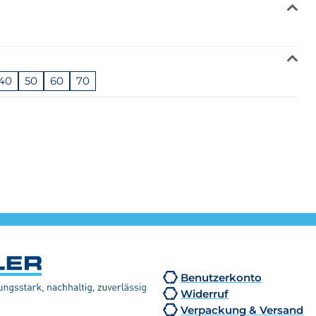
40
50
60
70
Benutzerkonto
Widerruf
Verpackung & Versand