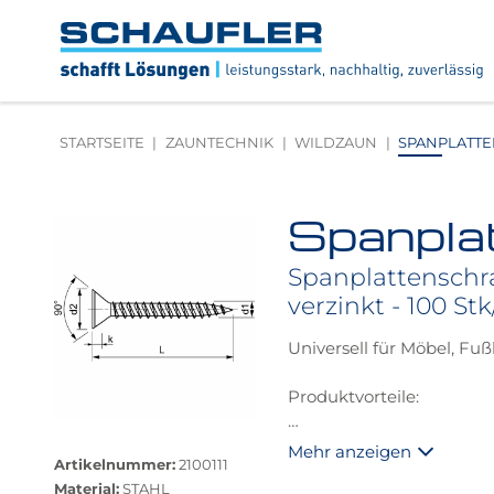
Zum
Zur
Zur
Seitenbereiche:
Inhalt
Hauptnavigation
Footernavigation
Logo
Schaufler
verlinkt
zur
STARTSEITE
ZAUNTECHNIK
WILDZAUN
SPANPLATTEN
Startseite
Spanpla
Produktbilder
überspringen
Spanplattenschr
verzinkt - 100 St
Universell für Möbel, Fu
Produktvorteile:
Größere
spezielle EFP Beschicht
Mehr anzeigen
Bildversion
Artikelnummer:
2100111
hohe Korrosionsbeständi
anzeigen
Material:
STAHL