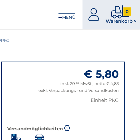
0
zum
0
MENÜ
Warenkorb >
Konto
Produkt
im
Warenk
K/PKG
€ 5,80
inkl. 20 % MwSt., netto € 4,83
exkl. Verpackungs,- und Versandkosten
Einheit PKG
Versandmöglichkeiten