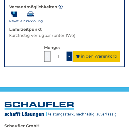
Versandmöglichkeiten
Paket
Selbstabholung
Lieferzeitpunkt
kurzfristig verfügbar (unter 1Wo)
Menge:
in den Warenkorb
1
um
1
um
-
+
1
1
verringern
erhöhen
Schaufler GmbH