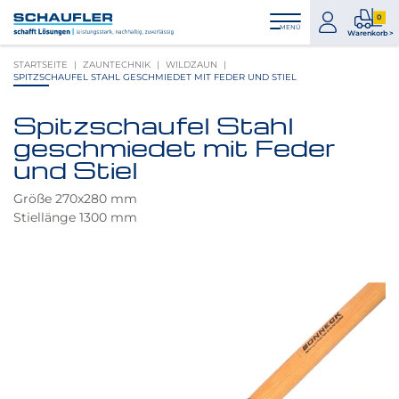
Zum
Zur
Zur
Seitenbereiche:
0
Inhalt
Hauptnavigation
Footernavigation
zum
0
MENÜ
Logo
Warenkorb >
Konto
Prod
Schaufler
STARTSEITE
ZAUNTECHNIK
WILDZAUN
im
verlinkt
SPITZSCHAUFEL STAHL GESCHMIEDET MIT FEDER UND STIEL
War
zur
Startseite
Spitzschaufel Stahl
Produktbilder
geschmiedet mit Feder
überspringen
und Stiel
Größe 270x280 mm
Stiellänge 1300 mm