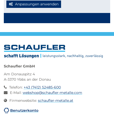
deine Bestellung bequem per Paketdienst geliefert
Anpassungen anwenden
werden kann, beachte bitte folgende Richtlinien für
Kleinmengen-Zuschnitte
Stabmaterial: maximal 2.000 mm Länge
Blechzuschnitte: Gurtmaß maximal 2.850 mm
Berechnung: 2 × Breite + 1 × längste Seite (max. 2.000
mm)
Werden diese Maße überschritten, erfolgt der Versand
automatisch per Spedition, wodurch höhere
Versandkosten entstehen.
Schaufler GmbH
Am Donauspitz 4
A-3370 Ybbs an der Donau
Telefon
:
+43 (7412) 52485-600
E-Mail
:
webshop@schaufler-metalle.com
Firmenwebsite
:
schaufler-metalle.at
Benutzerkonto