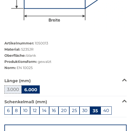
Größere
Bildversion
Artikelnummer:
1050013
anzeigen
Material:
S235JR
Oberfläche:
blank
Produktionsform:
gewalzt
Norm:
EN 10025
Das
Länge (mm)
Produkt
3.000
6.000
ist
in
Schenkelmaß (mm)
dieser
Variante
6
8
10
12
14
16
20
25
30
35
40
nicht
Springe
verfügbar.
zu
Bei