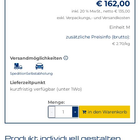
€ 162,00
"Anpassungen
Klick
zurücksetzen"
wechselt
inkl. 20 % MwSt., netto € 135,00
der
exkl. Verpackungs,- und Versandkosten
Filter
Einheit M
auf
die
zusätzliche Preisinfo (brutto):
beste
€ 2.70/kg
Alternative
in
Versandmöglichkeiten
der
gewünschten
Spedition
Selbstabholung
Variante.
Lieferzeitpunkt
kurzfristig verfügbar (unter 1Wo)
Menge:
in den Warenkorb
1
um
1
um
-
+
1
1
verringern
erhöhen
Produkt individuell gestalten