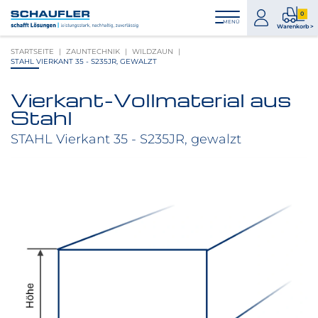
Zum
Zur
Zur
Seitenbereiche:
0
Inhalt
Hauptnavigation
Footernavigation
zum
0
MENÜ
Logo
Warenkorb >
Konto
Prod
Schaufler
STARTSEITE
ZAUNTECHNIK
WILDZAUN
im
verlinkt
STAHL VIERKANT 35 - S235JR, GEWALZT
War
zur
Startseite
Vierkant-Vollmaterial aus
Produktbilder
Stahl
überspringen
STAHL Vierkant 35 - S235JR, gewalzt