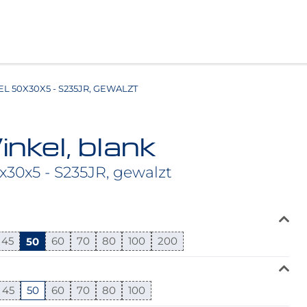
L 50X30X5 - S235JR, GEWALZT
nkel, blank
30x5 - S235JR, gewalzt
45
50
60
70
80
100
200
45
50
60
70
80
100