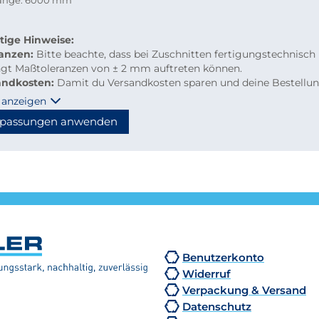
länge: 6000 mm
tige Hinweise:
ranzen:
Bitte beachte, dass bei Zuschnitten fertigungstechnisch
ngt Maßtoleranzen von ± 2 mm auftreten können.
andkosten:
Damit du Versandkosten sparen und deine Bestellu
m per Paketdienst geliefert werden kann, beachte bitte folgen
 anzeigen
linien für Kleinmengen-Zuschnitte
passungen anwenden
material: maximal 2.000 mm Länge
hzuschnitte: Gurtmaß maximal 2.850 mm
hnung: 2 × Breite + 1 × längste Seite (max. 2.000 mm)
n diese Maße überschritten, erfolgt der Versand automatisch p
tion, wodurch höhere Versandkosten entstehen.
Benutzerkonto
Widerruf
Verpackung & Versand
Datenschutz