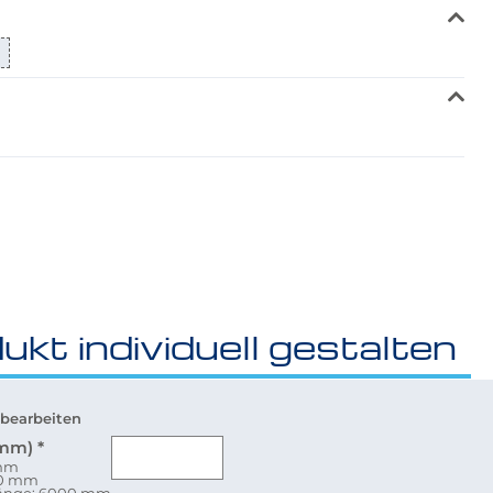
0
ukt individuell gestalten
bearbeiten
(mm)
*
 mm
80 mm