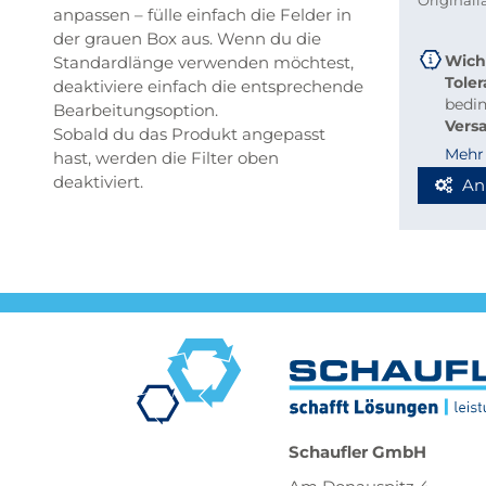
Original
anpassen – fülle einfach die Felder in
der grauen Box aus. Wenn du die
Wich
Standardlänge verwenden möchtest,
Tole
deaktiviere einfach die entsprechende
bedi
Bearbeitungsoption.
Vers
Sobald du das Produkt angepasst
beque
Mehr
hast, werden die Filter oben
Richt
deaktiviert.
An
Stab
Blec
Berec
Werde
Spedi
Schaufler GmbH