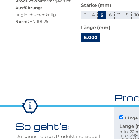
Produktionsform:
gewalzt
Stärke (mm)
verfügbar.
Ausführung:
Bei
3
4
5
6
7
8
1
ungleichschenkelig
Klick
Norm:
EN 10025
wechselt
Länge (mm)
der
6.000
Filter
auf
Springe
die
zu
beste
"Anpassungen
Alternative
zurücksetzen"
in
der
gewünschten
Prod
Variante.
Länge 
So geht's:
Länge 
min. 20
max. 59
Du kannst dieses Produkt individuell