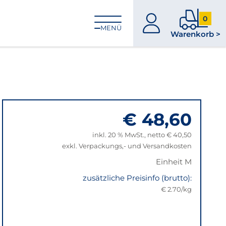
0
zum
0
MENÜ
Warenkorb >
Konto
Produkt
im
Warenk
€ 48,60
inkl. 20 % MwSt., netto € 40,50
exkl. Verpackungs,- und Versandkosten
Einheit M
zusätzliche Preisinfo (brutto):
€ 2.70/kg