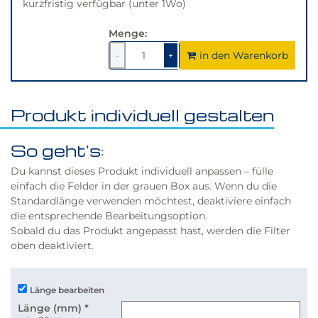
kurzfristig verfügbar (unter 1Wo)
Menge:
in den Warenkorb
1
um
1
um
-
+
1
1
verringern
erhöhen
Produkt individuell gestalten
So geht's:
Du kannst dieses Produkt individuell anpassen – fülle
einfach die Felder in der grauen Box aus. Wenn du die
Standardlänge verwenden möchtest, deaktiviere einfach
die entsprechende Bearbeitungsoption.
Sobald du das Produkt angepasst hast, werden die Filter
oben deaktiviert.
Länge bearbeiten
Länge (mm)
*