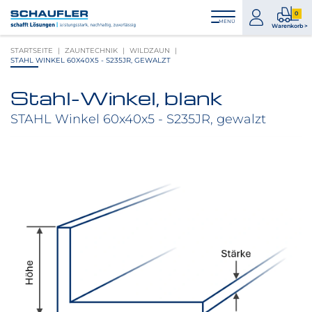
Zum
Zur
Zur
Seitenbereiche:
0
Inhalt
Hauptnavigation
Footernavigation
zum
0
MENÜ
Logo
Warenkorb >
Konto
Prod
Schaufler
STARTSEITE
ZAUNTECHNIK
WILDZAUN
im
verlinkt
STAHL WINKEL 60X40X5 - S235JR, GEWALZT
War
zur
Startseite
Stahl-Winkel, blank
Produktbilder
überspringen
STAHL Winkel 60x40x5 - S235JR, gewalzt