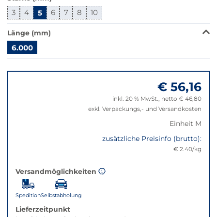
Klick
wechselt
3
4
5
6
7
8
10
der
Filter
Länge (mm)
auf
6.000
die
beste
Springe
Alternative
zu
in
€ 56,16
"Anpassungen
der
zurücksetzen"
inkl. 20 % MwSt., netto € 46,80
gewünschten
exkl. Verpackungs,- und Versandkosten
Variante.
Einheit M
zusätzliche Preisinfo (brutto):
€ 2.40/kg
Versandmöglichkeiten
Spedition
Selbstabholung
Lieferzeitpunkt