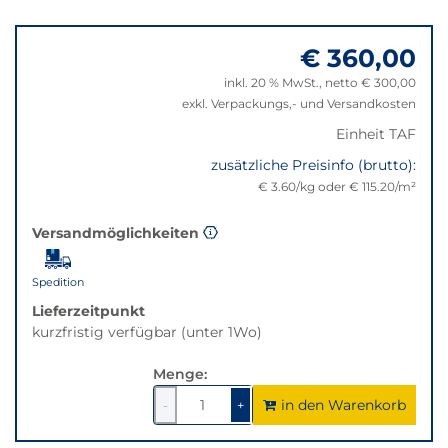
wechselt
Springe
der
zu
Filter
€ 360,00
"Anpassungen
auf
zurücksetzen"
inkl. 20 % MwSt., netto € 300,00
die
exkl. Verpackungs,- und Versandkosten
beste
Alternative
Einheit TAF
in
zusätzliche Preisinfo (brutto):
der
€ 3.60/kg oder € 115.20/m²
gewünschten
Variante.
Versandmöglichkeiten
Spedition
Lieferzeitpunkt
kurzfristig verfügbar (unter 1Wo)
Menge:
in den Warenkorb
1
um
1
um
-
+
1
1
verringern
erhöhen