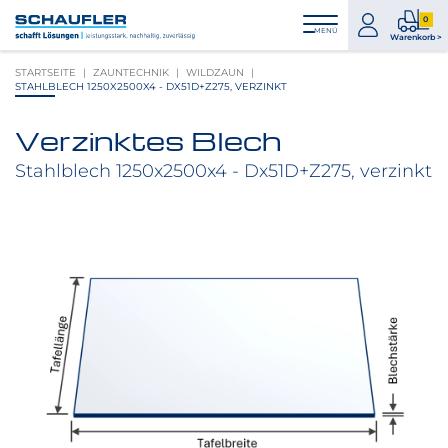
Zum
Zur
Zur
Seitenbereiche:
0
Inhalt
Hauptnavigation
Footernavigation
zum
0
MENÜ
Logo
Warenkorb >
Konto
Prod
Schaufler
STARTSEITE
ZAUNTECHNIK
WILDZAUN
im
verlinkt
STAHLBLECH 1250X2500X4 - DX51D+Z275, VERZINKT
War
zur
Startseite
Verzinktes Blech
Produktbilder
überspringen
Stahlblech 1250x2500x4 - Dx51D+Z275, verzinkt