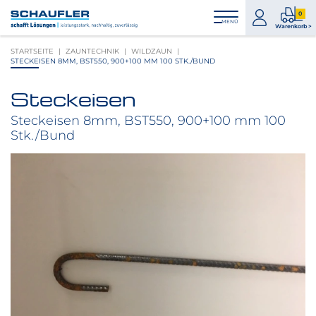
Zum
Zur
Zur
Seitenbereiche:
0
Inhalt
Hauptnavigation
Footernavigation
zum
0
MENÜ
Logo
Warenkorb >
Konto
Prod
Schaufler
STARTSEITE
ZAUNTECHNIK
WILDZAUN
im
verlinkt
STECKEISEN 8MM, BST550, 900+100 MM 100 STK./BUND
War
zur
Startseite
Steckeisen
Produktbilder
überspringen
Steckeisen 8mm, BST550, 900+100 mm 100
Stk./Bund