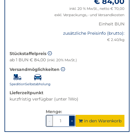
€ 84,00
die
beste
inkl. 20 % MwSt., netto € 70,00
Alternative
exkl. Verpackungs,- und Versandkosten
in
Einheit BUN
der
gewünschten
zusätzliche Preisinfo (brutto):
Variante.
€ 2.40/kg
Stückstaffelpreis
ab 1 BUN € 84,00
(inkl. 20% MwSt.)
Versandmöglichkeiten
Spedition
Selbstabholung
Lieferzeitpunkt
kurzfristig verfügbar (unter 1Wo)
Menge:
in den Warenkorb
1
um
1
um
-
+
1
1
verringern
erhöhen