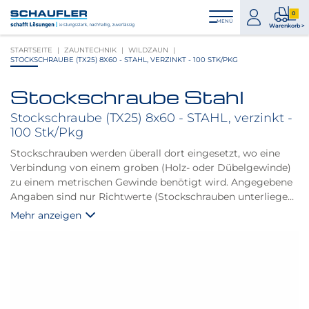
Zum
Zur
Zur
Seitenbereiche:
0
Inhalt
Hauptnavigation
Footernavigation
zum
0
MENÜ
Logo
Warenkorb >
Konto
Prod
Schaufler
STARTSEITE
ZAUNTECHNIK
WILDZAUN
im
verlinkt
STOCKSCHRAUBE (TX25) 8X60 - STAHL, VERZINKT - 100 STK/PKG
War
zur
Startseite
Stockschraube Stahl
Produktbilder
überspringen
Stockschraube (TX25) 8x60 - STAHL, verzinkt -
100 Stk/Pkg
Stockschrauben werden überall dort eingesetzt, wo eine
Verbindung von einem groben (Holz- oder Dübelgewinde)
zu einem metrischen Gewinde benötigt wird. Angegebene
Angaben sind nur Richtwerte (Stockschrauben unterliegen
keiner Norm) - Änderungen vorbehalten.
Mehr anzeigen
d1: M 8
L (mm): 60
d2 (mm): 7,3
b1 (mm): 20
b2 (mm): 30