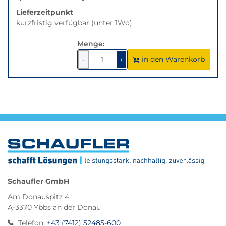
Lieferzeitpunkt
kurzfristig verfügbar (unter 1Wo)
Menge:
in den Warenkorb
1
um
1
um
-
+
1
1
verringern
erhöhen
Schaufler GmbH
Am Donauspitz 4
A-3370 Ybbs an der Donau
Telefon
:
+43 (7412) 52485-600