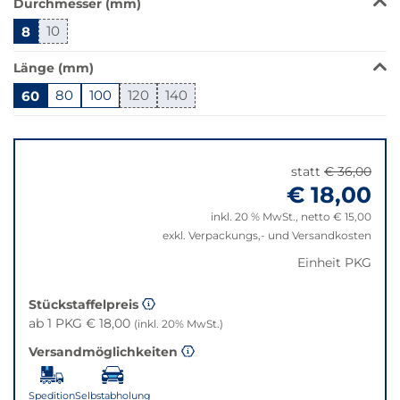
Durchmesser (mm)
Produkt
8
10
ist
in
Länge (mm)
dieser
Variante
60
80
100
120
140
nicht
Springe
verfügbar.
zu
Bei
"Anpassungen
Klick
statt
€ 36,00
zurücksetzen"
wechselt
€ 18,00
der
inkl. 20 % MwSt., netto € 15,00
Filter
exkl. Verpackungs,- und Versandkosten
auf
die
Einheit PKG
beste
Alternative
Stückstaffelpreis
in
ab 1 PKG € 18,00
(inkl. 20% MwSt.)
der
Versandmöglichkeiten
gewünschten
Variante.
Spedition
Selbstabholung