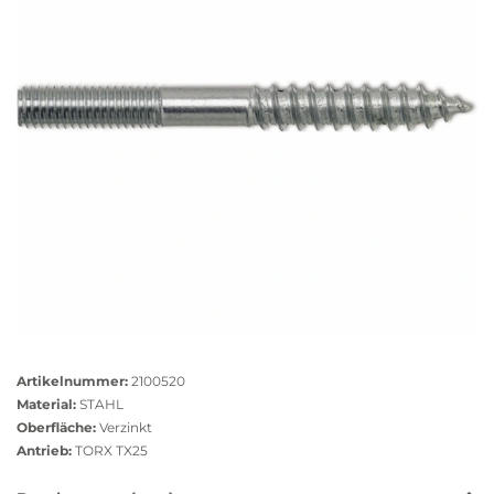
Antrieb: TX 25
Größere
Bildversion
Artikelnummer:
2100520
anzeigen
Material:
STAHL
Oberfläche:
Verzinkt
Antrieb:
TORX TX25
Das