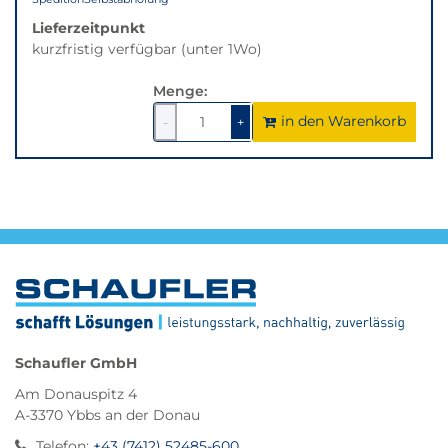
Lieferzeitpunkt
kurzfristig verfügbar (unter 1Wo)
Menge:
in den Warenkorb
1
um
1
um
-
+
1
1
verringern
erhöhen
Schaufler GmbH
Am Donauspitz 4
A-3370 Ybbs an der Donau
Telefon
:
+43 (7412) 52485-600