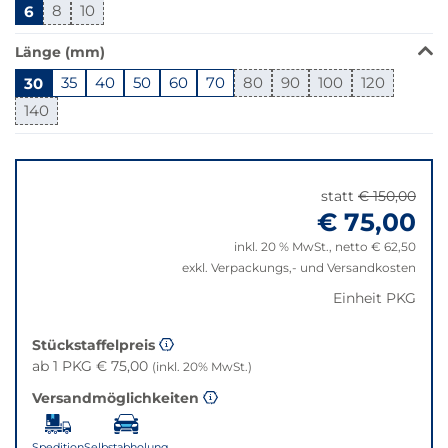
6
8
10
ist
in
Länge (mm)
dieser
Variante
30
35
40
50
60
70
80
90
100
120
nicht
140
verfügbar.
Bei
Springe
Klick
zu
wechselt
"Anpassungen
statt
€ 150,00
der
zurücksetzen"
€ 75,00
Filter
auf
inkl. 20 % MwSt., netto € 62,50
die
exkl. Verpackungs,- und Versandkosten
beste
Einheit PKG
Alternative
in
Stückstaffelpreis
der
ab 1 PKG € 75,00
(inkl. 20% MwSt.)
gewünschten
Variante.
Versandmöglichkeiten
Spedition
Selbstabholung