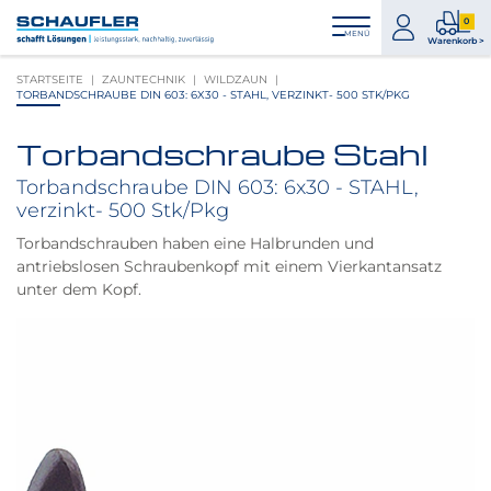
Zum
Zur
Zur
Seitenbereiche:
0
Inhalt
Hauptnavigation
Footernavigation
zum
0
MENÜ
Logo
Warenkorb >
Konto
Prod
Schaufler
STARTSEITE
ZAUNTECHNIK
WILDZAUN
im
verlinkt
TORBANDSCHRAUBE DIN 603: 6X30 - STAHL, VERZINKT- 500 STK/PKG
War
zur
Startseite
Torbandschraube Stahl
Produktbilder
überspringen
Torbandschraube DIN 603: 6x30 - STAHL,
verzinkt- 500 Stk/Pkg
Torbandschrauben haben eine Halbrunden und
antriebslosen Schraubenkopf mit einem Vierkantansatz
unter dem Kopf.