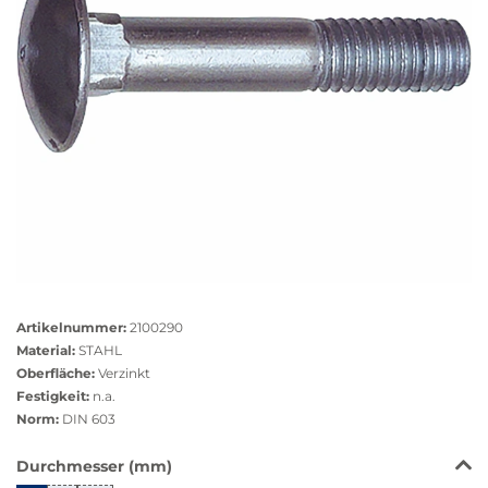
Größere
Bildversion
Artikelnummer:
2100290
anzeigen
Material:
STAHL
Oberfläche:
Verzinkt
Festigkeit:
n.a.
Norm:
DIN 603
Das
Durchmesser (mm)
Produkt