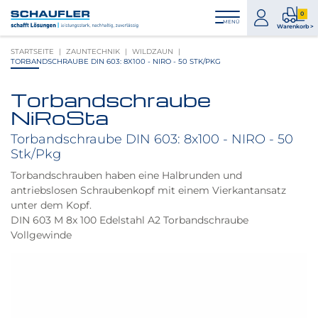
Zum
Zur
Zur
Seitenbereiche:
0
Inhalt
Hauptnavigation
Footernavigation
zum
0
MENÜ
Logo
Warenkorb >
Konto
Prod
Schaufler
STARTSEITE
ZAUNTECHNIK
WILDZAUN
im
verlinkt
TORBANDSCHRAUBE DIN 603: 8X100 - NIRO - 50 STK/PKG
War
zur
Startseite
Torbandschraube
Produktbilder
NiRoSta
überspringen
Torbandschraube DIN 603: 8x100 - NIRO - 50
Stk/Pkg
Torbandschrauben haben eine Halbrunden und
antriebslosen Schraubenkopf mit einem Vierkantansatz
unter dem Kopf.
DIN 603 M 8x 100 Edelstahl A2 Torbandschraube
Vollgewinde