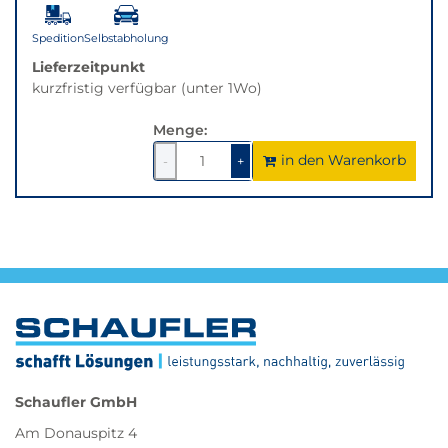
Variante.
Spedition
Selbstabholung
Lieferzeitpunkt
kurzfristig verfügbar (unter 1Wo)
Menge:
in den Warenkorb
1
um
1
um
-
+
1
1
verringern
erhöhen
Schaufler GmbH
Am Donauspitz 4