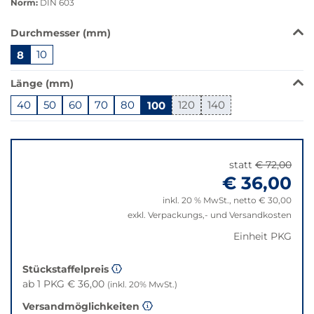
Norm:
DIN 603
Das
Durchmesser (mm)
Produkt
8
10
ist
in
Länge (mm)
dieser
Variante
40
50
60
70
80
100
120
140
nicht
Springe
verfügbar.
zu
Bei
"Anpassungen
Klick
statt
€ 72,00
zurücksetzen"
wechselt
€ 36,00
der
inkl. 20 % MwSt., netto € 30,00
Filter
exkl. Verpackungs,- und Versandkosten
auf
die
Einheit PKG
beste
Alternative
Stückstaffelpreis
in
ab 1 PKG € 36,00
(inkl. 20% MwSt.)
der
Versandmöglichkeiten
gewünschten