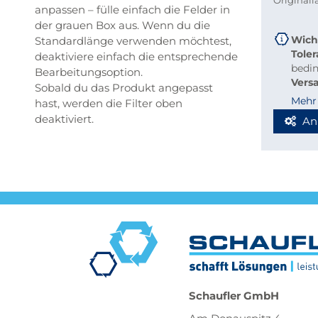
Original
anpassen – fülle einfach die Felder in
der grauen Box aus. Wenn du die
Wich
Standardlänge verwenden möchtest,
Tole
deaktiviere einfach die entsprechende
bedi
Bearbeitungsoption.
Vers
Sobald du das Produkt angepasst
beque
Mehr
hast, werden die Filter oben
Richt
deaktiviert.
An
Stab
Blec
Berec
Werde
Spedi
Schaufler GmbH