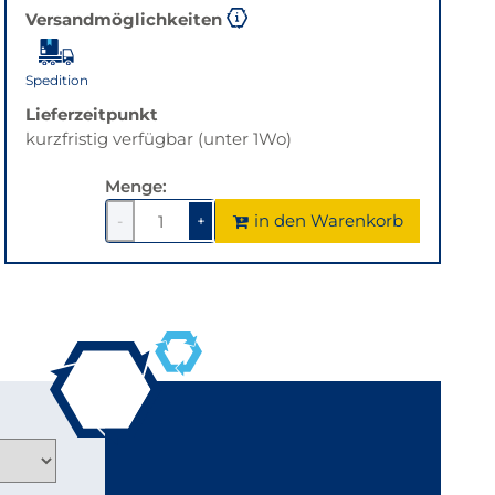
Versandmöglichkeiten
Spedition
Lieferzeitpunkt
kurzfristig verfügbar (unter 1Wo)
Menge:
in den Warenkorb
-
+
1
um
1
um
1
1
verringern
erhöhen