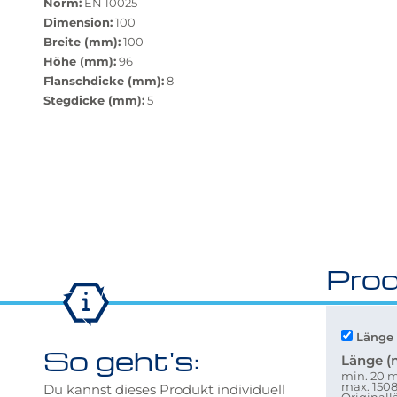
zurücksetzen"
Norm:
EN 10025
verfügbar.
Dimension:
100
Bei
Breite (mm):
100
Klick
Höhe (mm):
96
wechselt
Flanschdicke (mm):
8
der
Stegdicke (mm):
5
Filter
auf
die
beste
Alternative
in
der
gewünschten
Prod
Variante.
Länge 
So geht's:
Länge 
min. 20
max. 15
Du kannst dieses Produkt individuell