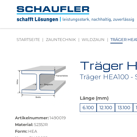
Zum
Zur
Zur
Seitenbereiche:
Inhalt
Hauptnavigation
Footernavigation
Logo
Schaufler
verlinkt
zur
STARTSEITE
ZAUNTECHNIK
WILDZAUN
TRÄGER HEA10
Startseite
Träger 
Produktbilder
überspringen
Träger HEA100 - 
Das
Länge (mm)
Produkt
6.100
12.100
13.100
Größere
ist
Bildversion
in
Springe
Artikelnummer:
1490019
anzeigen
dieser
zu
Material:
S235JR
Variante
"Anpassungen
Form:
HEA
nicht