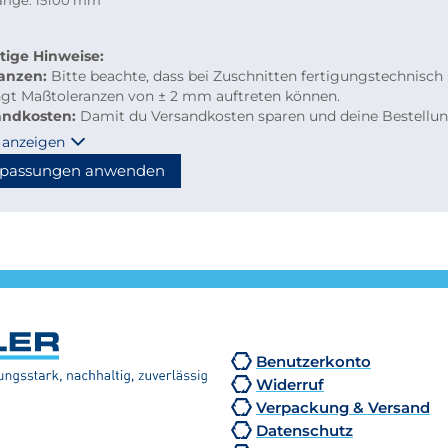
länge: 15100 mm
tige Hinweise:
ranzen:
Bitte beachte, dass bei Zuschnitten fertigungstechnisch
ngt Maßtoleranzen von ± 2 mm auftreten können.
andkosten:
Damit du Versandkosten sparen und deine Bestellu
m per Paketdienst geliefert werden kann, beachte bitte folgen
 anzeigen
linien für Kleinmengen-Zuschnitte
passungen anwenden
material: maximal 2.000 mm Länge
hzuschnitte: Gurtmaß maximal 2.850 mm
hnung: 2 × Breite + 1 × längste Seite (max. 2.000 mm)
n diese Maße überschritten, erfolgt der Versand automatisch p
tion, wodurch höhere Versandkosten entstehen.
Benutzerkonto
Widerruf
Verpackung & Versand
Datenschutz