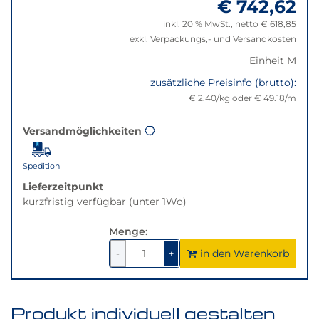
€ 742,62
"Anpassungen
nicht
zurücksetzen"
verfügbar.
inkl. 20 % MwSt., netto € 618,85
Bei
exkl. Verpackungs,- und Versandkosten
Klick
Einheit M
wechselt
zusätzliche Preisinfo (brutto):
der
€ 2.40/kg oder € 49.18/m
Filter
auf
die
Versandmöglichkeiten
beste
Alternative
Spedition
in
Lieferzeitpunkt
der
kurzfristig verfügbar (unter 1Wo)
gewünschten
Variante.
Menge:
in den Warenkorb
1
um
1
um
-
+
1
1
verringern
erhöhen
Produkt individuell gestalten