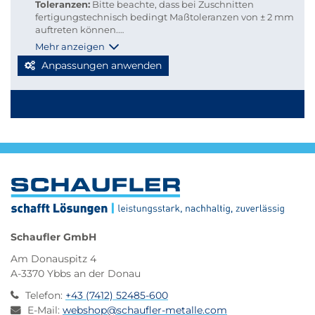
Toleranzen:
Bitte beachte, dass bei Zuschnitten
fertigungstechnisch bedingt Maßtoleranzen von ± 2 mm
auftreten können.
Versandkosten:
Damit du Versandkosten sparen und
Mehr anzeigen
deine Bestellung bequem per Paketdienst geliefert
Anpassungen anwenden
werden kann, beachte bitte folgende Richtlinien für
Kleinmengen-Zuschnitte
Stabmaterial: maximal 2.000 mm Länge
Blechzuschnitte: Gurtmaß maximal 2.850 mm
Berechnung: 2 × Breite + 1 × längste Seite (max. 2.000
mm)
Werden diese Maße überschritten, erfolgt der Versand
automatisch per Spedition, wodurch höhere
Versandkosten entstehen.
Schaufler GmbH
Am Donauspitz 4
A-3370 Ybbs an der Donau
Telefon
:
+43 (7412) 52485-600
E-Mail
:
webshop@schaufler-metalle.com