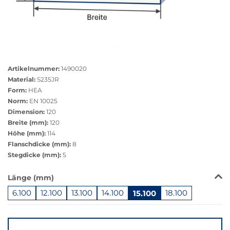
Größere
Bildversion
Artikelnummer:
1490020
anzeigen
Material:
S235JR
Form:
HEA
Norm:
EN 10025
Dimension:
120
Breite (mm):
120
Höhe (mm):
114
Flanschdicke (mm):
8
Stegdicke (mm):
5
Das
Länge (mm)
Produkt
6.100
12.100
13.100
14.100
15.100
18.100
ist
in
Springe
dieser
zu
Variante