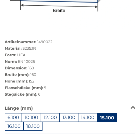
Größere
Bildversion
Artikelnummer:
1490022
anzeigen
Material:
S235JR
Form:
HEA
Norm:
EN 10025
Dimension:
160
Breite (mm):
160
Höhe (mm):
152
Flanschdicke (mm):
9
Stegdicke (mm):
6
Das
Länge (mm)
Produkt
6.100
10.100
12.100
13.100
14.100
15.100
ist
in
16.100
18.100
dieser
Springe
Variante