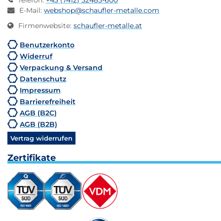
Telefon
:
+43 (7412) 52485-600
E-Mail
:
webshop@schaufler-metalle.com
Firmenwebsite
:
schaufler-metalle.at
Benutzerkonto
Widerruf
Verpackung & Versand
Datenschutz
Impressum
Barrierefreiheit
AGB (B2C)
AGB (B2B)
Vertrag widerrufen
Zertifikate