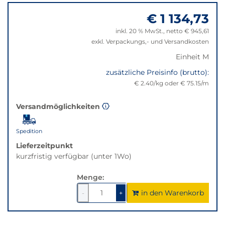
zu
nicht
€ 1 134,73
"Anpassungen
verfügbar.
zurücksetzen"
Bei
inkl. 20 % MwSt., netto € 945,61
Klick
exkl. Verpackungs,- und Versandkosten
wechselt
Einheit M
der
Filter
zusätzliche Preisinfo (brutto):
auf
€ 2.40/kg oder € 75.15/m
die
beste
Versandmöglichkeiten
Alternative
in
Spedition
der
gewünschten
Lieferzeitpunkt
Variante.
kurzfristig verfügbar (unter 1Wo)
Menge:
in den Warenkorb
1
um
1
um
-
+
1
1
verringern
erhöhen