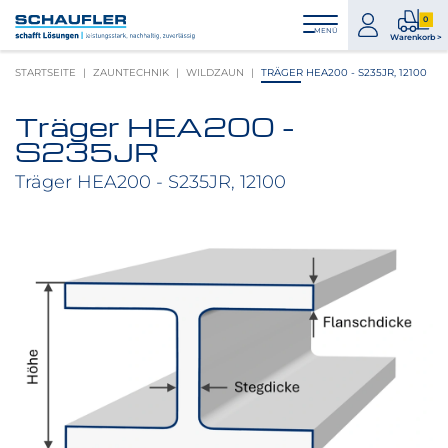
Zum
Zur
Zur
Seitenbereiche:
0
Inhalt
Hauptnavigation
Footernavigation
zum
0
MENÜ
Logo
Warenkorb >
Konto
Prod
Schaufler
STARTSEITE
ZAUNTECHNIK
WILDZAUN
TRÄGER HEA200 - S235JR, 12100
im
verlinkt
War
zur
Träger HEA200 -
Startseite
Produktbilder
S235JR
überspringen
Träger HEA200 - S235JR, 12100