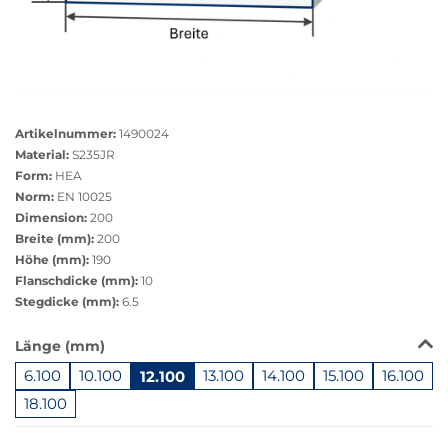
Größere
Bildversion
Artikelnummer:
1490024
anzeigen
Material:
S235JR
Form:
HEA
Norm:
EN 10025
Dimension:
200
Breite (mm):
200
Höhe (mm):
190
Flanschdicke (mm):
10
Stegdicke (mm):
6.5
Das
Länge (mm)
Produkt
6.100
10.100
12.100
13.100
14.100
15.100
16.100
ist
in
18.100
dieser
Springe
Variante