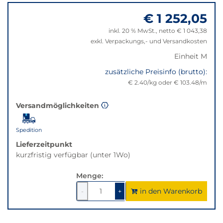
zu
nicht
€ 1 252,05
"Anpassungen
verfügbar.
zurücksetzen"
Bei
inkl. 20 % MwSt., netto € 1 043,38
Klick
exkl. Verpackungs,- und Versandkosten
wechselt
Einheit M
der
Filter
zusätzliche Preisinfo (brutto):
auf
€ 2.40/kg oder € 103.48/m
die
beste
Versandmöglichkeiten
Alternative
in
Spedition
der
gewünschten
Lieferzeitpunkt
Variante.
kurzfristig verfügbar (unter 1Wo)
Menge:
in den Warenkorb
1
um
1
um
-
+
1
1
verringern
erhöhen