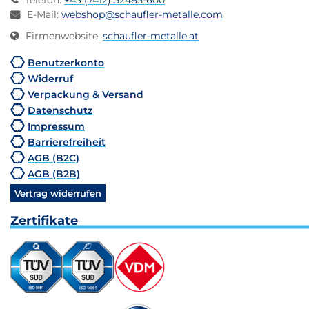
Telefon
:
+43 (7412) 52485-600
E-Mail
:
webshop@schaufler-metalle.com
Firmenwebsite
:
schaufler-metalle.at
Benutzerkonto
Widerruf
Verpackung & Versand
Datenschutz
Impressum
Barrierefreiheit
AGB (B2C)
AGB (B2B)
Vertrag widerrufen
Zertifikate