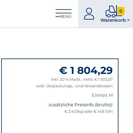
0
zum
0
MENÜ
Warenkorb >
Konto
Produkt
im
Warenk
€ 1 804,29
inkl. 20 % MwSt., netto € 1 503,57
exkl. Verpackungs,- und Versandkosten
Einheit M
zusätzliche Preisinfo (brutto):
€ 2.40/kg oder € 149.11/m