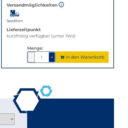
Versandmöglichkeiten
Spedition
Lieferzeitpunkt
kurzfristig verfügbar (unter 1Wo)
Menge:
in den Warenkorb
-
+
1
um
1
um
1
1
verringern
erhöhen