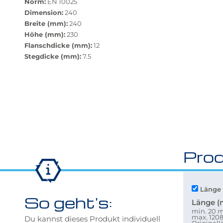
zurücksetzen"
Norm:
EN 10025
verfügbar.
Dimension:
240
Bei
Breite (mm):
240
Klick
Höhe (mm):
230
wechselt
Flanschdicke (mm):
12
der
Stegdicke (mm):
7.5
Filter
auf
die
beste
Alternative
in
der
gewünschten
Prod
Variante.
Länge 
So geht's:
Länge 
min. 20
max. 12
Du kannst dieses Produkt individuell