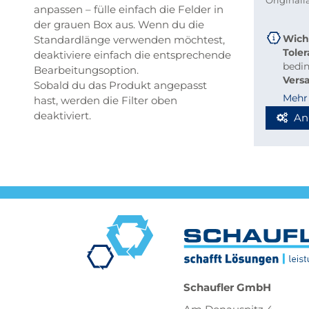
Original
anpassen – fülle einfach die Felder in
der grauen Box aus. Wenn du die
Wich
Standardlänge verwenden möchtest,
Tole
deaktiviere einfach die entsprechende
bedi
Bearbeitungsoption.
Vers
Sobald du das Produkt angepasst
beque
Mehr
hast, werden die Filter oben
Richt
deaktiviert.
An
Stab
Blec
Berec
Werde
Spedi
Schaufler GmbH