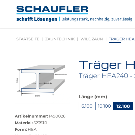
Zum
Zur
Zur
Seitenbereiche:
Inhalt
Hauptnavigation
Footernavigation
Logo
Schaufler
verlinkt
zur
STARTSEITE
ZAUNTECHNIK
WILDZAUN
TRÄGER HEA24
Startseite
Träger 
Produktbilder
überspringen
Träger HEA240 - 
Das
Länge (mm)
Produkt
6.100
10.100
12.100
Größere
ist
Bildversion
in
Springe
Artikelnummer:
1490026
anzeigen
dieser
zu
Material:
S235JR
Variante
"Anpassungen
Form:
HEA
nicht