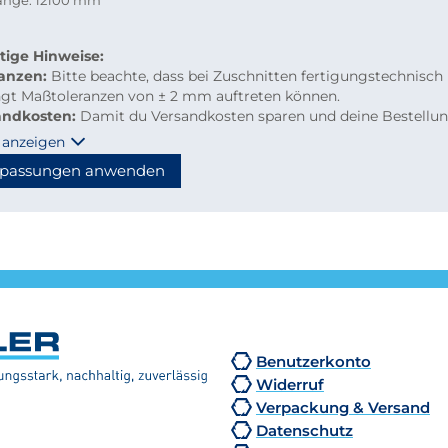
länge: 12100 mm
tige Hinweise:
ranzen:
Bitte beachte, dass bei Zuschnitten fertigungstechnisch
ngt Maßtoleranzen von ± 2 mm auftreten können.
andkosten:
Damit du Versandkosten sparen und deine Bestellu
m per Paketdienst geliefert werden kann, beachte bitte folgen
 anzeigen
linien für Kleinmengen-Zuschnitte
passungen anwenden
material: maximal 2.000 mm Länge
hzuschnitte: Gurtmaß maximal 2.850 mm
hnung: 2 × Breite + 1 × längste Seite (max. 2.000 mm)
n diese Maße überschritten, erfolgt der Versand automatisch p
tion, wodurch höhere Versandkosten entstehen.
Benutzerkonto
Widerruf
Verpackung & Versand
Datenschutz