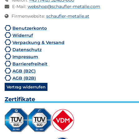
Telefon
:
+43 (7412) 52485-600
E-Mail
:
webshop@schaufler-metalle.com
Firmenwebsite
:
schaufler-metalle.at
Benutzerkonto
Widerruf
Verpackung & Versand
Datenschutz
Impressum
Barrierefreiheit
AGB (B2C)
AGB (B2B)
Vertrag widerrufen
Zertifikate