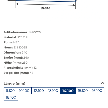
Größere
Bildversion
Artikelnummer:
1490026
anzeigen
Material:
S235JR
Form:
HEA
Norm:
EN 10025
Dimension:
240
Breite (mm):
240
Höhe (mm):
230
Flanschdicke (mm):
12
Stegdicke (mm):
7.5
Das
Länge (mm)
Produkt
6.100
10.100
12.100
13.100
14.100
15.100
16.100
ist
in
18.100
dieser
Springe
Variante