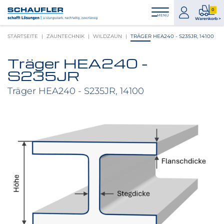
Zum
Zur
Zur
Seitenbereiche:
0
Inhalt
Hauptnavigation
Footernavigation
zum
0
MENÜ
Logo
Warenkorb >
Konto
Prod
Schaufler
STARTSEITE
ZAUNTECHNIK
WILDZAUN
TRÄGER HEA240 - S235JR, 14100
im
verlinkt
War
zur
Träger HEA240 -
Startseite
Produktbilder
S235JR
überspringen
Träger HEA240 - S235JR, 14100