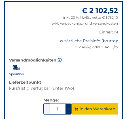
zu
nicht
€ 2 102,52
"Anpassungen
verfügbar.
zurücksetzen"
Bei
inkl. 20 % MwSt., netto € 1 752,10
Klick
exkl. Verpackungs,- und Versandkosten
wechselt
Einheit M
der
Filter
zusätzliche Preisinfo (brutto):
auf
€ 2.40/kg oder € 149.11/m
die
beste
Versandmöglichkeiten
Alternative
in
Spedition
der
gewünschten
Lieferzeitpunkt
Variante.
kurzfristig verfügbar (unter 1Wo)
Menge:
in den Warenkorb
1
um
1
um
-
+
1
1
verringern
erhöhen