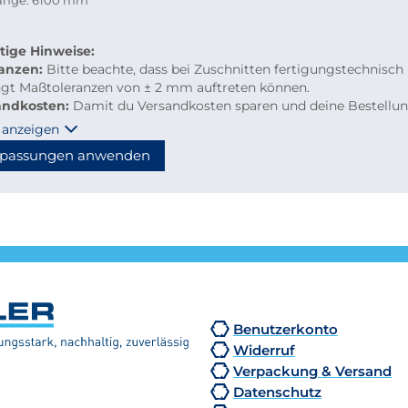
länge: 6100 mm
tige Hinweise:
ranzen:
Bitte beachte, dass bei Zuschnitten fertigungstechnisch
ngt Maßtoleranzen von ± 2 mm auftreten können.
andkosten:
Damit du Versandkosten sparen und deine Bestellu
m per Paketdienst geliefert werden kann, beachte bitte folgen
 anzeigen
linien für Kleinmengen-Zuschnitte
passungen anwenden
material: maximal 2.000 mm Länge
hzuschnitte: Gurtmaß maximal 2.850 mm
hnung: 2 × Breite + 1 × längste Seite (max. 2.000 mm)
n diese Maße überschritten, erfolgt der Versand automatisch p
tion, wodurch höhere Versandkosten entstehen.
Benutzerkonto
Widerruf
Verpackung & Versand
Datenschutz