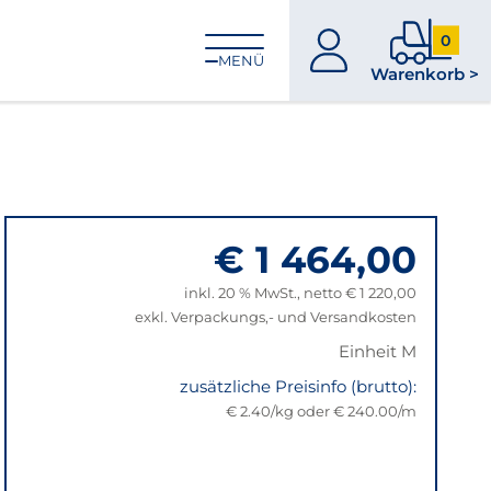
0
zum
0
MENÜ
Warenkorb >
Konto
Produkt
im
Warenk
€ 1 464,00
inkl. 20 % MwSt., netto € 1 220,00
exkl. Verpackungs,- und Versandkosten
Einheit M
zusätzliche Preisinfo (brutto):
€ 2.40/kg oder € 240.00/m