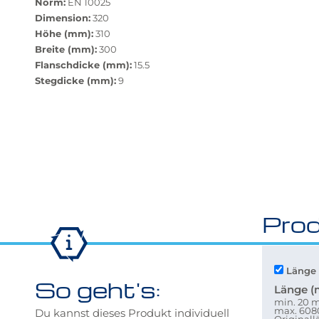
zurücksetzen"
Norm:
EN 10025
verfügbar.
Dimension:
320
Bei
Höhe (mm):
310
Klick
Breite (mm):
300
wechselt
Flanschdicke (mm):
15.5
der
Stegdicke (mm):
9
Filter
auf
die
beste
Alternative
in
der
gewünschten
Prod
Variante.
Länge 
So geht's:
Länge 
min. 20
max. 60
Du kannst dieses Produkt individuell