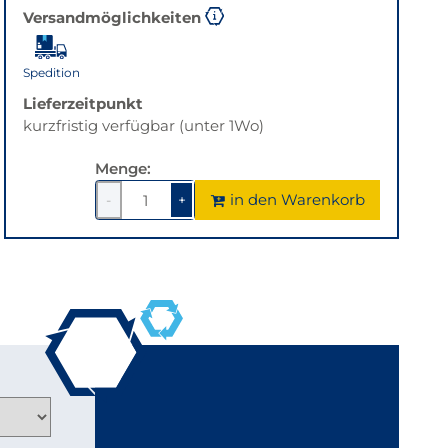
Versandmöglichkeiten
Spedition
Lieferzeitpunkt
kurzfristig verfügbar (unter 1Wo)
Menge:
in den Warenkorb
-
+
1
um
1
um
1
1
verringern
erhöhen