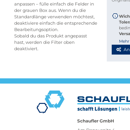
Original
anpassen – fülle einfach die Felder in
der grauen Box aus. Wenn du die
Wich
Standardlänge verwenden möchtest,
Tole
deaktiviere einfach die entsprechende
bedi
Bearbeitungsoption.
Vers
Sobald du das Produkt angepasst
beque
Mehr
hast, werden die Filter oben
Richt
deaktiviert.
An
Stab
Blec
Berec
Werde
Spedi
Schaufler GmbH