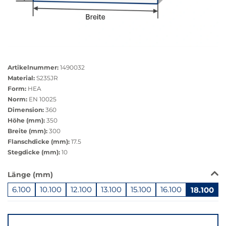
Größere
Bildversion
Artikelnummer:
1490032
anzeigen
Material:
S235JR
Form:
HEA
Norm:
EN 10025
Dimension:
360
Höhe (mm):
350
Breite (mm):
300
Flanschdicke (mm):
17.5
Stegdicke (mm):
10
Das
Länge (mm)
Produkt
6.100
10.100
12.100
13.100
15.100
16.100
18.100
ist
in
Springe
dieser
zu
Variante