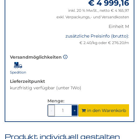
€ 4 999,16
"Anpassungen
nicht
zurücksetzen"
verfügbar.
inkl. 20 % MwSt., netto € 4 165,97
Bei
exkl. Verpackungs,- und Versandkosten
Klick
Einheit M
wechselt
zusätzliche Preisinfo (brutto):
der
€ 2.40/kg oder € 276.20/m
Filter
auf
die
Versandmöglichkeiten
beste
Alternative
Spedition
in
Lieferzeitpunkt
der
kurzfristig verfügbar (unter 1Wo)
gewünschten
Variante.
Menge:
in den Warenkorb
1
um
1
um
-
+
1
1
verringern
erhöhen
Produkt individuell gestalten