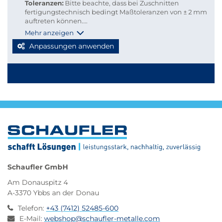
Toleranzen:
Bitte beachte, dass bei Zuschnitten
fertigungstechnisch bedingt Maßtoleranzen von ± 2 mm
auftreten können.
Versandkosten:
Damit du Versandkosten sparen und
Mehr anzeigen
deine Bestellung bequem per Paketdienst geliefert
Anpassungen anwenden
werden kann, beachte bitte folgende Richtlinien für
Kleinmengen-Zuschnitte
Stabmaterial: maximal 2.000 mm Länge
Blechzuschnitte: Gurtmaß maximal 2.850 mm
Berechnung: 2 × Breite + 1 × längste Seite (max. 2.000
mm)
Werden diese Maße überschritten, erfolgt der Versand
automatisch per Spedition, wodurch höhere
Versandkosten entstehen.
Schaufler GmbH
Am Donauspitz 4
A-3370 Ybbs an der Donau
Telefon
:
+43 (7412) 52485-600
E-Mail
:
webshop@schaufler-metalle.com