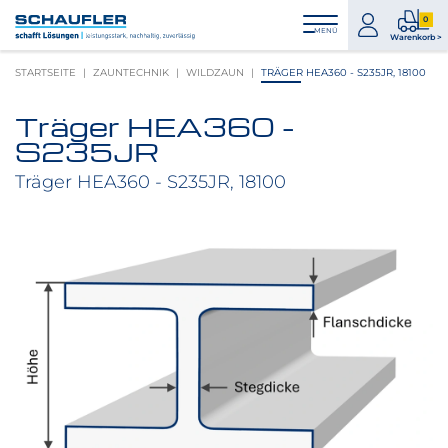
Zum
Zur
Zur
Seitenbereiche:
0
Inhalt
Hauptnavigation
Footernavigation
zum
0
MENÜ
Logo
Warenkorb >
Konto
Prod
Schaufler
STARTSEITE
ZAUNTECHNIK
WILDZAUN
TRÄGER HEA360 - S235JR, 18100
im
verlinkt
War
zur
Träger HEA360 -
Startseite
Produktbilder
S235JR
überspringen
Träger HEA360 - S235JR, 18100