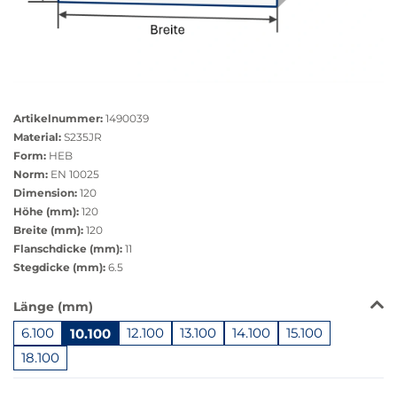
Größere
Bildversion
Artikelnummer:
1490039
anzeigen
Material:
S235JR
Form:
HEB
Norm:
EN 10025
Dimension:
120
Höhe (mm):
120
Breite (mm):
120
Flanschdicke (mm):
11
Stegdicke (mm):
6.5
Das
Länge (mm)
Produkt
6.100
10.100
12.100
13.100
14.100
15.100
ist
in
18.100
dieser
Springe
Variante