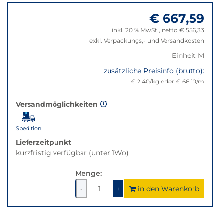
zu
nicht
€ 667,59
"Anpassungen
verfügbar.
zurücksetzen"
Bei
inkl. 20 % MwSt., netto € 556,33
Klick
exkl. Verpackungs,- und Versandkosten
wechselt
Einheit M
der
Filter
zusätzliche Preisinfo (brutto):
auf
€ 2.40/kg oder € 66.10/m
die
beste
Versandmöglichkeiten
Alternative
in
Spedition
der
gewünschten
Lieferzeitpunkt
Variante.
kurzfristig verfügbar (unter 1Wo)
Menge:
in den Warenkorb
1
um
1
um
-
+
1
1
verringern
erhöhen