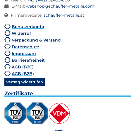
Telefon
:
+43 (7412) 52485-600
E-Mail
:
webshop@schaufler-metalle.com
Firmenwebsite
:
schaufler-metalle.at
Benutzerkonto
Widerruf
Verpackung & Versand
Datenschutz
Impressum
Barrierefreiheit
AGB (B2C)
AGB (B2B)
Vertrag widerrufen
Zertifikate