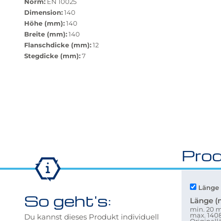
zurücksetzen"
Norm:
EN 10025
verfügbar.
Dimension:
140
Bei
Höhe (mm):
140
Klick
Breite (mm):
140
wechselt
Flanschdicke (mm):
12
der
Stegdicke (mm):
7
Filter
auf
die
beste
Alternative
in
der
gewünschten
Prod
Variante.
Länge 
So geht's:
Länge 
min. 20
max. 14
Du kannst dieses Produkt individuell