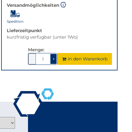
Versandmöglichkeiten
Spedition
Lieferzeitpunkt
kurzfristig verfügbar (unter 1Wo)
Menge:
in den Warenkorb
-
+
1
um
1
um
1
1
verringern
erhöhen