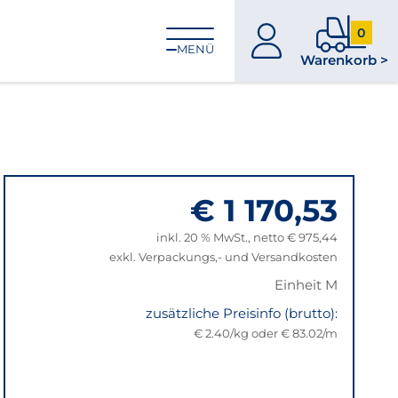
0
zum
0
MENÜ
Warenkorb >
Konto
Produkt
im
Warenk
€ 1 170,53
inkl. 20 % MwSt., netto € 975,44
exkl. Verpackungs,- und Versandkosten
Einheit M
zusätzliche Preisinfo (brutto):
€ 2.40/kg oder € 83.02/m