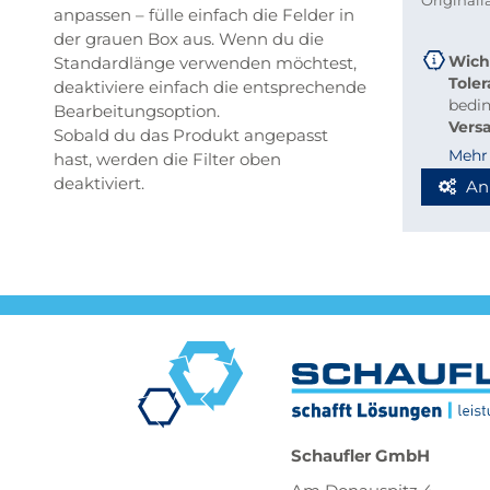
Original
anpassen – fülle einfach die Felder in
der grauen Box aus. Wenn du die
Wich
Standardlänge verwenden möchtest,
Tole
deaktiviere einfach die entsprechende
bedi
Bearbeitungsoption.
Vers
Sobald du das Produkt angepasst
beque
Mehr
hast, werden die Filter oben
Richt
deaktiviert.
An
Stab
Blec
Berec
Werde
Spedi
Schaufler GmbH