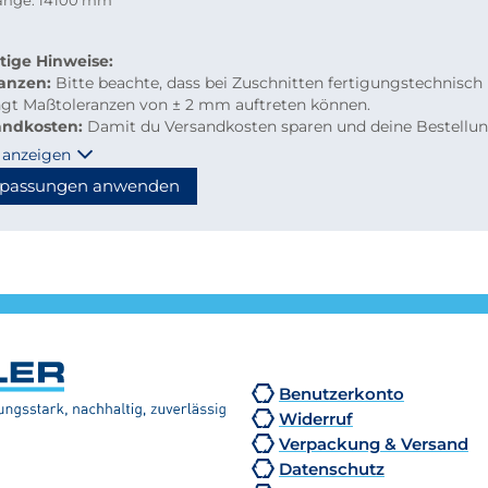
länge: 14100 mm
tige Hinweise:
ranzen:
Bitte beachte, dass bei Zuschnitten fertigungstechnisch
ngt Maßtoleranzen von ± 2 mm auftreten können.
andkosten:
Damit du Versandkosten sparen und deine Bestellu
m per Paketdienst geliefert werden kann, beachte bitte folgen
 anzeigen
linien für Kleinmengen-Zuschnitte
passungen anwenden
material: maximal 2.000 mm Länge
hzuschnitte: Gurtmaß maximal 2.850 mm
hnung: 2 × Breite + 1 × längste Seite (max. 2.000 mm)
n diese Maße überschritten, erfolgt der Versand automatisch p
tion, wodurch höhere Versandkosten entstehen.
Benutzerkonto
Widerruf
Verpackung & Versand
Datenschutz