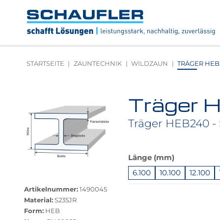
Zum
Zur
Zur
Seitenbereiche:
Inhalt
Hauptnavigation
Footernavigation
Logo
Schaufler
verlinkt
zur
STARTSEITE
ZAUNTECHNIK
WILDZAUN
TRÄGER HEB24
Startseite
Träger 
Produktbilder
überspringen
Träger HEB240 - 
Das
Länge (mm)
Produkt
6.100
10.100
12.100
Größere
ist
Bildversion
in
Springe
Artikelnummer:
1490045
anzeigen
dieser
zu
Material:
S235JR
Variante
"Anpassungen
Form:
HEB
nicht