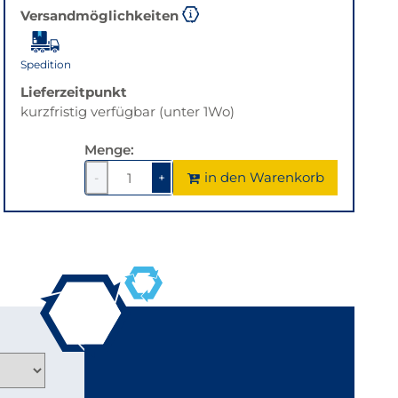
Versandmöglichkeiten
Spedition
Lieferzeitpunkt
kurzfristig verfügbar (unter 1Wo)
Menge:
in den Warenkorb
-
+
1
um
1
um
1
1
verringern
erhöhen