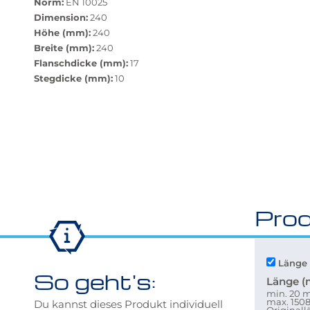
zurücksetzen"
Norm:
EN 10025
verfügbar.
Dimension:
240
Bei
Höhe (mm):
240
Klick
Breite (mm):
240
wechselt
Flanschdicke (mm):
17
der
Stegdicke (mm):
10
Filter
auf
die
beste
Alternative
in
der
gewünschten
Prod
Variante.
Länge 
So geht's:
Länge 
min. 20
max. 15
Du kannst dieses Produkt individuell