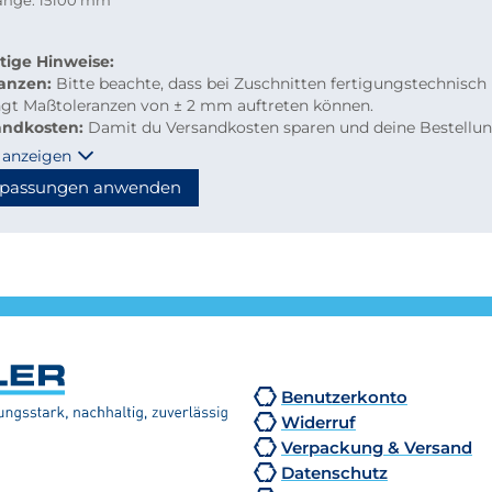
länge: 15100 mm
tige Hinweise:
ranzen:
Bitte beachte, dass bei Zuschnitten fertigungstechnisch
ngt Maßtoleranzen von ± 2 mm auftreten können.
andkosten:
Damit du Versandkosten sparen und deine Bestellu
m per Paketdienst geliefert werden kann, beachte bitte folgen
 anzeigen
linien für Kleinmengen-Zuschnitte
passungen anwenden
material: maximal 2.000 mm Länge
hzuschnitte: Gurtmaß maximal 2.850 mm
hnung: 2 × Breite + 1 × längste Seite (max. 2.000 mm)
n diese Maße überschritten, erfolgt der Versand automatisch p
tion, wodurch höhere Versandkosten entstehen.
Benutzerkonto
Widerruf
Verpackung & Versand
Datenschutz