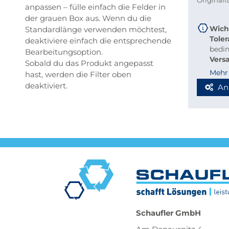
Original
anpassen – fülle einfach die Felder in
der grauen Box aus. Wenn du die
Wich
Standardlänge verwenden möchtest,
Tole
deaktiviere einfach die entsprechende
bedi
Bearbeitungsoption.
Vers
Sobald du das Produkt angepasst
beque
Mehr
hast, werden die Filter oben
Richt
deaktiviert.
An
Stab
Blec
Berec
Werde
Spedi
Schaufler GmbH