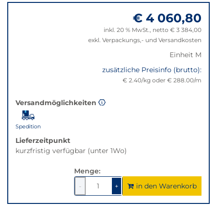
zu
nicht
€ 4 060,80
"Anpassungen
verfügbar.
zurücksetzen"
Bei
inkl. 20 % MwSt., netto € 3 384,00
Klick
exkl. Verpackungs,- und Versandkosten
wechselt
Einheit M
der
Filter
zusätzliche Preisinfo (brutto):
auf
€ 2.40/kg oder € 288.00/m
die
beste
Versandmöglichkeiten
Alternative
in
Spedition
der
gewünschten
Lieferzeitpunkt
Variante.
kurzfristig verfügbar (unter 1Wo)
Menge:
in den Warenkorb
1
um
1
um
-
+
1
1
verringern
erhöhen