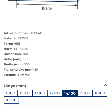
Größere
Bildversion
Artikelnummer:
1490048
anzeigen
Material:
S235JR
Form:
HEB
Norm:
EN 10025
Dimension:
300
Höhe (mm):
300
Breite (mm):
300
Flanschdicke (mm):
19
Stegdicke (mm):
11
Das
Länge (mm)
Produkt
6.100
10.100
12.100
13.100
14.100
15.100
16.100
ist
in
18.100
dieser
Springe
Variante