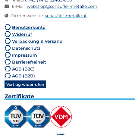
Telefon
:
+43 (7412) 52485-600
E-Mail
:
webshop@schaufler-metalle.com
Firmenwebsite
:
schaufler-metalle.at
Benutzerkonto
Widerruf
Verpackung & Versand
Datenschutz
Impressum
Barrierefreiheit
AGB (B2C)
AGB (B2B)
Vertrag widerrufen
Zertifikate