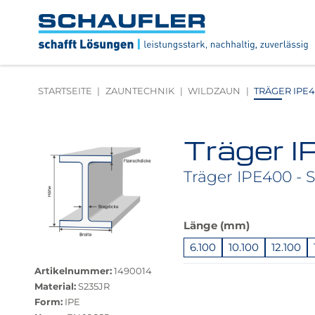
Zum
Zur
Zur
Seitenbereiche:
Inhalt
Hauptnavigation
Footernavigation
Logo
Schaufler
verlinkt
zur
STARTSEITE
ZAUNTECHNIK
WILDZAUN
TRÄGER IPE40
Startseite
Träger 
Produktbilder
überspringen
Träger IPE400 - S
Das
Länge (mm)
Produkt
6.100
10.100
12.100
Größere
ist
Bildversion
in
Springe
Artikelnummer:
1490014
anzeigen
dieser
zu
Material:
S235JR
Variante
"Anpassungen
Form:
IPE
nicht