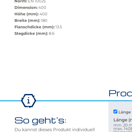
zurücksetzen"
Norm:
EN 10025
verfügbar.
Dimension:
400
Bei
Höhe (mm):
400
Klick
Breite (mm):
180
wechselt
Flanschdicke (mm):
13.5
der
Stegdicke (mm):
8.6
Filter
auf
die
beste
Alternative
in
der
gewünschten
Prod
Variante.
Länge 
So geht's:
Länge 
min. 20
max. 14
Du kannst dieses Produkt individuell