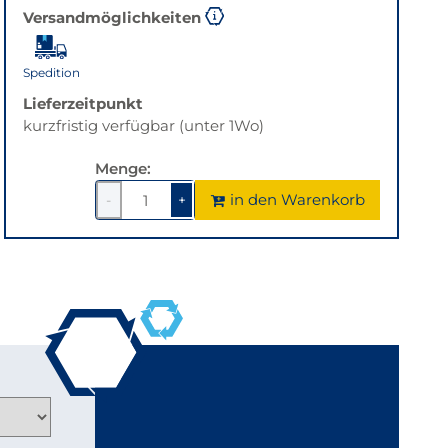
Versandmöglichkeiten
Spedition
Lieferzeitpunkt
kurzfristig verfügbar (unter 1Wo)
Menge:
in den Warenkorb
-
+
1
um
1
um
1
1
verringern
erhöhen