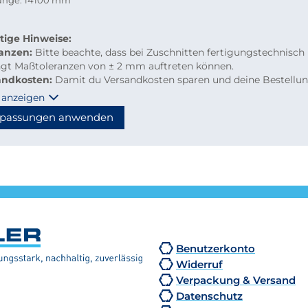
länge: 14100 mm
tige Hinweise:
ranzen:
Bitte beachte, dass bei Zuschnitten fertigungstechnisch
ngt Maßtoleranzen von ± 2 mm auftreten können.
andkosten:
Damit du Versandkosten sparen und deine Bestellu
m per Paketdienst geliefert werden kann, beachte bitte folgen
 anzeigen
linien für Kleinmengen-Zuschnitte
passungen anwenden
material: maximal 2.000 mm Länge
hzuschnitte: Gurtmaß maximal 2.850 mm
hnung: 2 × Breite + 1 × längste Seite (max. 2.000 mm)
n diese Maße überschritten, erfolgt der Versand automatisch p
tion, wodurch höhere Versandkosten entstehen.
Benutzerkonto
Widerruf
Verpackung & Versand
Datenschutz