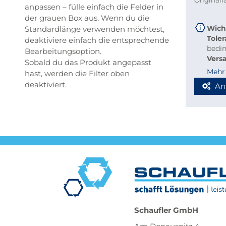
Original
anpassen – fülle einfach die Felder in
der grauen Box aus. Wenn du die
Wich
Standardlänge verwenden möchtest,
Tole
deaktiviere einfach die entsprechende
bedi
Bearbeitungsoption.
Vers
Sobald du das Produkt angepasst
beque
Mehr
hast, werden die Filter oben
Richt
deaktiviert.
An
Stab
Blec
Berec
Werde
Spedi
Schaufler GmbH