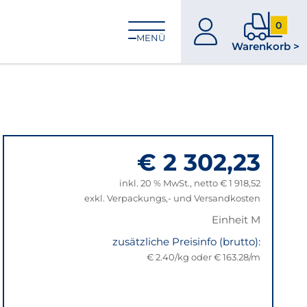
0
zum
0
MENÜ
Warenkorb >
Konto
Produkt
im
Warenk
€ 2 302,23
inkl. 20 % MwSt., netto € 1 918,52
exkl. Verpackungs,- und Versandkosten
Einheit M
zusätzliche Preisinfo (brutto):
€ 2.40/kg oder € 163.28/m