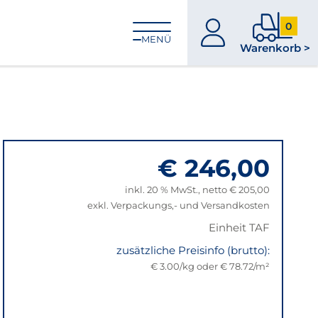
0
zum
0
MENÜ
Warenkorb >
Konto
Produkt
im
Warenk
€ 246,00
inkl. 20 % MwSt., netto € 205,00
exkl. Verpackungs,- und Versandkosten
Einheit TAF
zusätzliche Preisinfo (brutto):
€ 3.00/kg oder € 78.72/m²