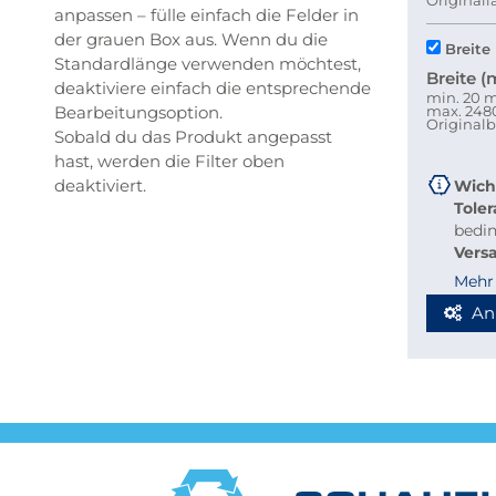
Original
anpassen – fülle einfach die Felder in
der grauen Box aus. Wenn du die
Breite
Standardlänge verwenden möchtest,
Breite 
deaktiviere einfach die entsprechende
min. 20
Bearbeitungsoption.
max. 24
Original
Sobald du das Produkt angepasst
hast, werden die Filter oben
deaktiviert.
Wich
Tole
bedi
Vers
beque
Mehr
Richt
An
Stab
Blec
Berec
Werde
Spedi