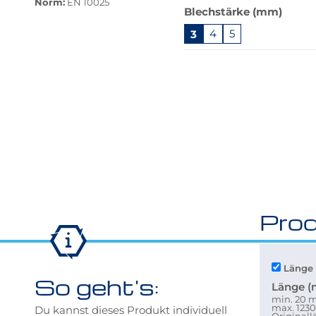
Norm:
EN 10025
Blechstärke (mm)
verfügbar.
Bei
3
4
5
Klick
Springe
wechselt
zu
der
"Anpassungen
Filter
zurücksetzen"
auf
die
beste
Alternative
in
der
gewünschten
Prod
Variante.
Länge 
So geht's:
Länge 
min. 20
max. 12
Du kannst dieses Produkt individuell