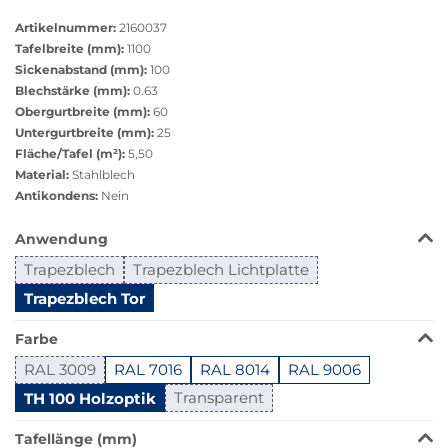
Bildversion
Artikelnummer:
2160037
anzeigen
Tafelbreite (mm):
1100
Sickenabstand (mm):
100
Blechstärke (mm):
0.63
Obergurtbreite (mm):
60
Untergurtbreite (mm):
25
Fläche/Tafel (m²):
5,50
Material:
Stahlblech
Antikondens:
Nein
Das
Anwendung
Produkt
Trapezblech
Trapezblech Lichtplatte
ist
in
Trapezblech Tor
dieser
Variante
Farbe
nicht
RAL 3009
RAL 7016
RAL 8014
RAL 9006
verfügbar.
TH 100 Holzoptik
Transparent
Bei
Klick
Tafellänge (mm)
wechselt