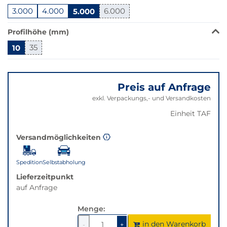
der
3.000
4.000
5.000
6.000
Filter
auf
Profilhöhe (mm)
die
10
35
beste
Alternative
Springe
in
zu
der
Preis auf Anfrage
"Anpassungen
gewünschten
zurücksetzen"
exkl. Verpackungs,- und Versandkosten
Variante.
Einheit TAF
Versandmöglichkeiten
Spedition
Selbstabholung
Lieferzeitpunkt
auf Anfrage
Menge:
in den Warenkorb
1
um
1
um
-
+