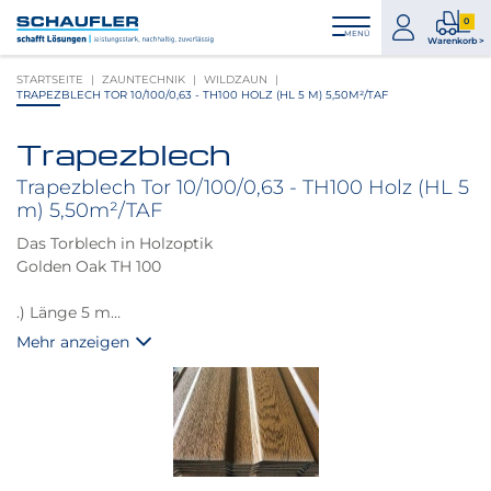
Zum
Zur
Zur
Seitenbereiche:
0
Inhalt
Hauptnavigation
Footernavigation
zum
0
MENÜ
Logo
Warenkorb >
Konto
Prod
Schaufler
STARTSEITE
ZAUNTECHNIK
WILDZAUN
im
verlinkt
TRAPEZBLECH TOR 10/100/0,63 - TH100 HOLZ (HL 5 M) 5,50M²/TAF
War
zur
Startseite
Trapezblech
Produktbilder
überspringen
Trapezblech Tor 10/100/0,63 - TH100 Holz (HL 5
m) 5,50m²/TAF
Das Torblech in Holzoptik
Golden Oak TH 100
.) Länge 5 m
.) Deckbreite 1100 mm
Mehr anzeigen
.) Stärke 0,63 mm
.) Gewicht 5,60 kg/m2
Größere