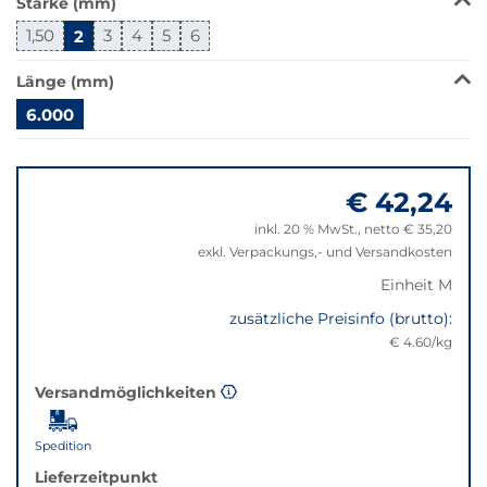
Stärke (mm)
wechselt
der
1,50
2
3
4
5
6
Filter
auf
Länge (mm)
die
6.000
beste
Alternative
Springe
in
zu
der
€ 42,24
"Anpassungen
gewünschten
zurücksetzen"
inkl. 20 % MwSt., netto € 35,20
Variante.
exkl. Verpackungs,- und Versandkosten
Einheit M
zusätzliche Preisinfo (brutto):
€ 4.60/kg
Versandmöglichkeiten
Spedition
Lieferzeitpunkt