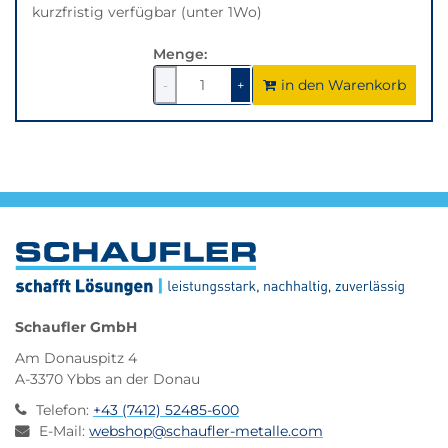
kurzfristig verfügbar (unter 1Wo)
Menge:
in den Warenkorb
1
um
1
um
-
+
1
1
verringern
erhöhen
Schaufler GmbH
Am Donauspitz 4
A-3370 Ybbs an der Donau
Telefon
:
+43 (7412) 52485-600
E-Mail
:
webshop@schaufler-metalle.com