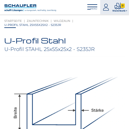
Zum
Zur
Zur
Seitenbereiche:
0
Inhalt
Hauptnavigation
Footernavigation
zum
0
MENÜ
Logo
Warenkorb >
Konto
Prod
Schaufler
STARTSEITE
ZAUNTECHNIK
WILDZAUN
im
verlinkt
U-PROFIL STAHL 25X55X25X2 - S235JR
War
zur
Startseite
U-Profil Stahl
Produktbilder
überspringen
U-Profil STAHL 25x55x25x2 - S235JR