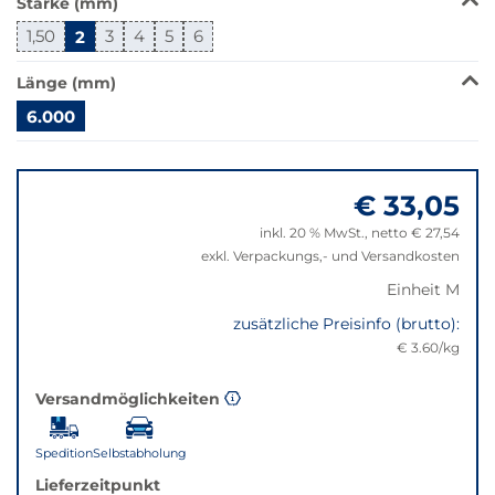
Stärke (mm)
wechselt
der
1,50
2
3
4
5
6
Filter
auf
Länge (mm)
die
6.000
beste
Alternative
Springe
in
zu
der
€ 33,05
"Anpassungen
gewünschten
zurücksetzen"
inkl. 20 % MwSt., netto € 27,54
Variante.
exkl. Verpackungs,- und Versandkosten
Einheit M
zusätzliche Preisinfo (brutto):
€ 3.60/kg
Versandmöglichkeiten
Spedition
Selbstabholung
Lieferzeitpunkt