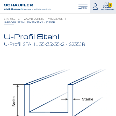
Zum
Zur
Zur
Seitenbereiche:
0
Inhalt
Hauptnavigation
Footernavigation
zum
0
MENÜ
Logo
Warenkorb >
Konto
Prod
Schaufler
STARTSEITE
ZAUNTECHNIK
WILDZAUN
im
verlinkt
U-PROFIL STAHL 35X35X35X2 - S235JR
War
zur
Startseite
U-Profil Stahl
Produktbilder
überspringen
U-Profil STAHL 35x35x35x2 - S235JR