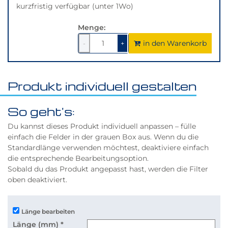
kurzfristig verfügbar (unter 1Wo)
Menge:
in den Warenkorb
1
um
1
um
-
+
1
1
verringern
erhöhen
Produkt individuell gestalten
So geht's:
Du kannst dieses Produkt individuell anpassen – fülle
einfach die Felder in der grauen Box aus. Wenn du die
Standardlänge verwenden möchtest, deaktiviere einfach
die entsprechende Bearbeitungsoption.
Sobald du das Produkt angepasst hast, werden die Filter
oben deaktiviert.
Länge bearbeiten
Länge (mm)
*